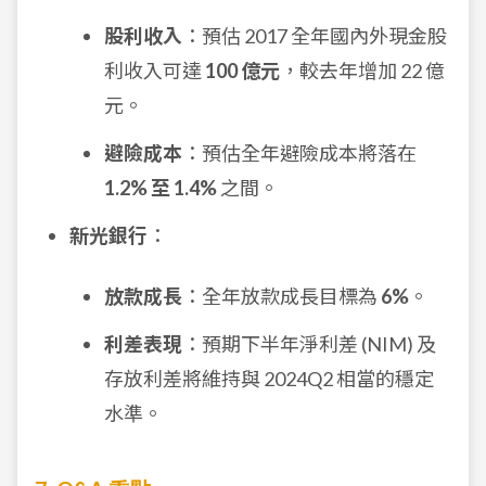
股利收入
：預估 2017 全年國內外現金股
利收入可達
100 億元
，較去年增加 22 億
元。
避險成本
：預估全年避險成本將落在
1.2% 至 1.4%
之間。
新光銀行
：
放款成長
：全年放款成長目標為
6%
。
利差表現
：預期下半年淨利差 (NIM) 及
存放利差將維持與 2024Q2 相當的穩定
水準。