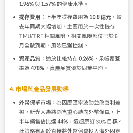
1.96%
與
1.57%
的健康水準。
提存費用
：上半年提存費用為
10.8 億元
，較
去年同期大幅增加，主要用於一次性提存
TMU/TRF 相關風險，相關風險部位已於 8
月全數到期，風險已獲控制。
資產品質
：逾放比維持在
0.26%
，呆帳覆蓋
率為
478%
，資產品質優於同業平均。
4. 市場與產品發展動態
外幣保單市場
：為因應匯率波動並改善利差
損，新光人壽將銷售重心轉向外幣保單，上
半年銷售佔比達
44%
，遠超原訂 30% 目標。
此策略有助於直接將外幣保費投入海外固定