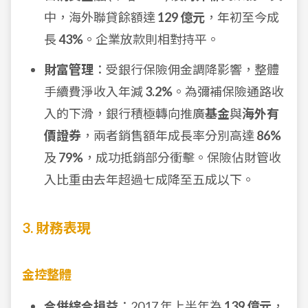
中，海外聯貸餘額達
129 億元
，年初至今成
長
43%
。企業放款則相對持平。
財富管理
：受銀行保險佣金調降影響，整體
手續費淨收入年減
3.2%
。為彌補保險通路收
入的下滑，銀行積極轉向推廣
基金
與
海外有
價證券
，兩者銷售額年成長率分別高達
86%
及
79%
，成功抵銷部分衝擊。保險佔財管收
入比重由去年超過七成降至五成以下。
3. 財務表現
金控整體
合併綜合損益
：2017 年上半年為
139 億元
，