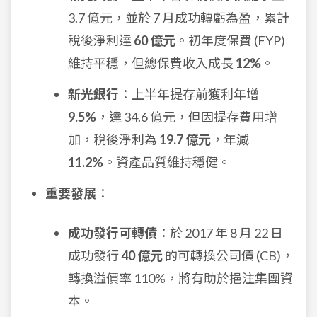
3.7 億元，並於 7 月成功轉虧為盈，累計
稅後淨利達
60 億元
。初年度保費 (FYP)
維持平穩，但總保費收入成長
12%
。
新光銀行
：上半年提存前獲利年增
9.5%
，達 34.6 億元，但因提存費用增
加，稅後淨利為
19.7 億元
，年減
11.2%
。資產品質維持穩健。
重要發展
：
成功發行可轉債
：於 2017 年 8 月 22 日
成功發行
40 億元
的可轉換公司債 (CB)，
轉換溢價率 110%，將有助於挹注集團資
本。