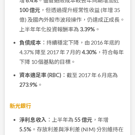
增
6.4%
。儘管避險成本較去年同期增加近
100 億元
，但透過提升經常性收益 (年增 35
億) 及國內外股市波段操作，仍達成正成長。
上半年年化投資報酬率為
3.39%
。
負債成本
：持續穩定下降，由 2016 年底的
4.37% 降至 2017 年 7 月的
4.30%
，符合每年
下降 10 個基點的目標。
資本適足率 (RBC)
：截至 2017 年 6 月底為
273.9%
。
新光銀行
淨利息收入
：上半年為
55 億元
，年增
5.5%
。存放利差與淨利差 (NIM) 分別維持在