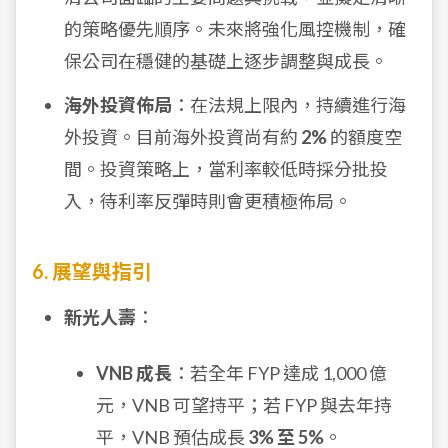
的策略優先順序。未來將強化風控機制，確
保公司在穩健的基礎上逐步調整與成長。
海外投資佈局
：在法規上限內，持續進行海
外投資。目前海外投資尚有約
2%
的額度空
間。投資策略上，當利率較低時採分批投
入，待利率反彈時則會更積極佈局。
6. 展望與指引
新光人壽
：
VNB 成長
：若全年 FYP 達成 1,000 億
元，VNB 可望持平；若 FYP 與去年持
平，VNB 預估成長
3% 至 5%
。