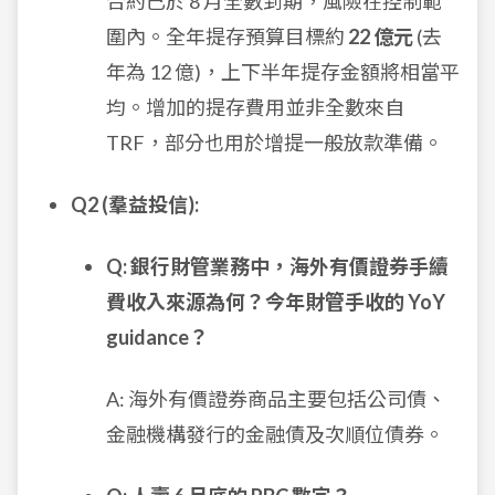
合約已於 8 月全數到期，風險在控制範
圍內。全年提存預算目標約
22 億元
(去
年為 12 億)，上下半年提存金額將相當平
均。增加的提存費用並非全數來自
TRF，部分也用於增提一般放款準備。
Q2 (羣益投信):
Q: 銀行財管業務中，海外有價證券手續
費收入來源為何？今年財管手收的 YoY
guidance？
A: 海外有價證券商品主要包括公司債、
金融機構發行的金融債及次順位債券。