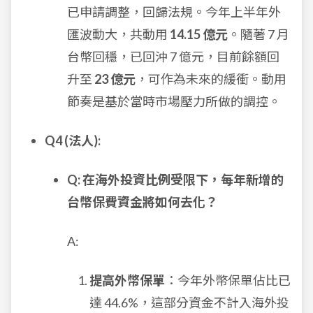
已申請調整，回歸法規。今年上半年外
匯波動大，共動用
14.15 億元
。隨著 7 月
台幣回穩，已回沖 7 億元，目前餘額回
升至
23 億元
，可作為未來的緩衝。動用
節奏是基於當時市場壓力所做的調控。
Q4 (法人):
Q: 在海外投資比例受限下，每年新增的
台幣保費資金將如何去化？
A:
提高外幣保單
：今年外幣保單佔比已
達 44.6%，這部分資金不計入海外投