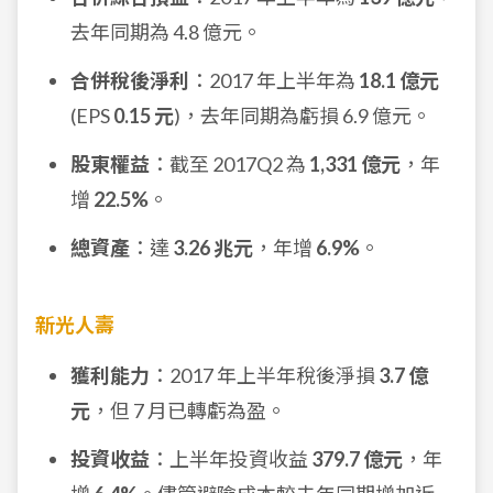
去年同期為 4.8 億元。
合併稅後淨利
：2017 年上半年為
18.1 億元
(EPS
0.15 元
)，去年同期為虧損 6.9 億元。
股東權益
：截至 2017Q2 為
1,331 億元
，年
增
22.5%
。
總資產
：達
3.26 兆元
，年增
6.9%
。
新光人壽
獲利能力
：2017 年上半年稅後淨損
3.7 億
元
，但 7 月已轉虧為盈。
投資收益
：上半年投資收益
379.7 億元
，年