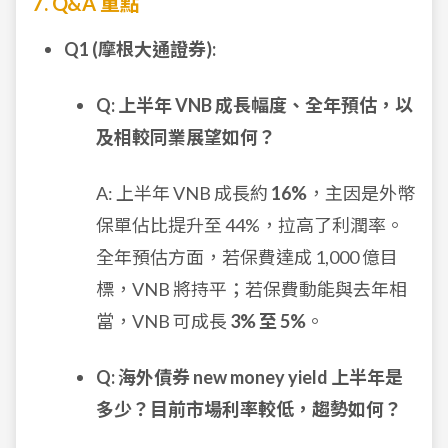
7. Q&A 重點
Q1 (摩根大通證券):
Q: 上半年 VNB 成長幅度、全年預估，以
及相較同業展望如何？
A: 上半年 VNB 成長約
16%
，主因是外幣
保單佔比提升至 44%，拉高了利潤率。
全年預估方面，若保費達成 1,000 億目
標，VNB 將持平；若保費動能與去年相
當，VNB 可成長
3% 至 5%
。
Q: 海外債券 new money yield 上半年是
多少？目前市場利率較低，趨勢如何？