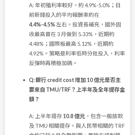
A: 年初殖利率較好，約 4.9%-5.0%；目
前新錢投入的平均報酬率約在
4.4%-4.5%
左右。投資長補充，國外固
收最高曾在 3 月做到 5.33%，近期約
4.48%；國際板最高 5.12%，近期約
4.92%。策略是利率低時分批投入，利率
反彈時再積極加碼。
Q: 銀行 credit cost 增加 10 億元是否主
要來自 TMU/TRF？上半年及全年提存金
額？
A: 上半年提存
10.8 億元
，包含一般放款
及 TMU 相關提存。與人民幣相關的 TRF