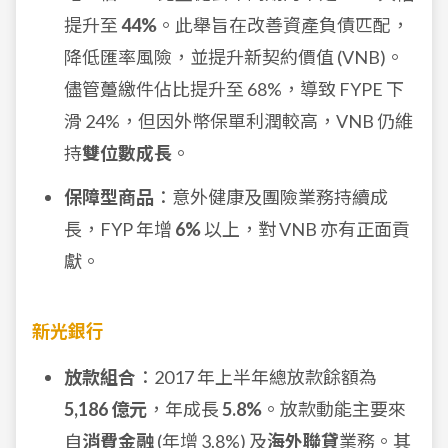
提升至
44%
。此舉旨在改善資產負債匹配，
降低匯率風險，並提升新契約價值 (VNB)。
儘管躉繳件佔比提升至 68%，導致 FYPE 下
滑 24%，但因外幣保單利潤較高，VNB 仍維
持
雙位數成長
。
保障型商品
：意外健康及團險業務持續成
長，FYP 年增
6%
以上，對 VNB 亦有正面貢
獻。
新光銀行
放款組合
：2017 年上半年總放款餘額為
5,186 億元
，年成長
5.8%
。放款動能主要來
自
消費金融
(年增 3.8%) 及
海外聯貸
業務。其