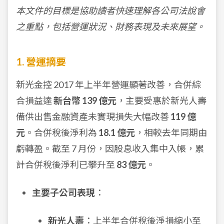
本文件的目標是協助讀者快速理解各公司法說會
之重點，包括營運狀況、財務表現及未來展望。
1. 營運摘要
新光金控 2017 年上半年營運顯著改善，合併綜
合損益達
新台幣 139 億元
，主要受惠於新光人壽
備供出售金融資產未實現損失大幅改善
119 億
元
。合併稅後淨利為
18.1 億元
，相較去年同期由
虧轉盈。截至 7 月份，因股息收入集中入帳，累
計合併稅後淨利已攀升至
83 億元
。
主要子公司表現
：
新光人壽
：上半年合併稅後淨損縮小至