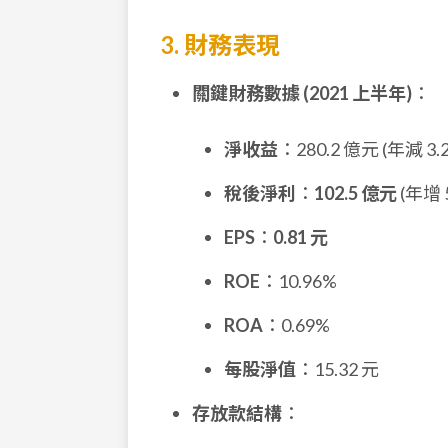
3. 財務表現
關鍵財務數據 (2021 上半年)
：
淨收益
：280.2 億元 (年減 3.
稅後淨利
：
102.5 億元
(年增 
EPS
：
0.81 元
ROE
：10.96%
ROA
：0.69%
每股淨值
：15.32 元
存放款結構
：