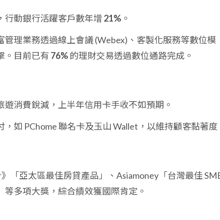
，行動銀行活躍客戶數年增
21%
。
管理業務透過線上會議 (Webex)、客製化服務等數位模
擊。目前已有
76%
的理財交易透過數位通路完成。
旅遊消費銳減，上半年信用卡手收不如預期。
 PChome 聯名卡及玉山 Wallet，以維持顧客黏著度
nker》「亞太區最佳房貸產品」、Asiamoney「台灣最佳 SM
」等多項大獎，綜合績效獲國際肯定。