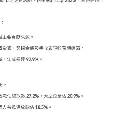
於市場交易活絡，稅後獲利年增
233%
，表現亮眼。
：
最主要貢獻來源。
情影響，簽帳金額及手收表現較預期疲弱。
%
，年成長達
92.9%
。
衡。
) 放款佔總放款
27.2%
，大型企業佔
20.9%
。
個人有擔保放款佔
18.5%
。