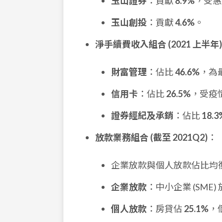
玉山證券
：貢獻
8.9%
，受惠
玉山創投
：貢獻
4.6%
。
淨手續費收入組合 (2021 上半年)
財富管理
：佔比
46.6%
，為
信用卡
：佔比
26.5%
，受疫
證券經紀及承銷
：佔比
18.3
放款業務組合 (截至 2021Q2)
：
企業放款與個人放款佔比均
企業放款
：中小企業 (SME
個人放款
：房貸佔
25.1%
，