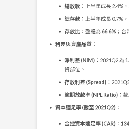
總放款
：上半年成長 2.4%，
總存款
：上半年成長 0.7
存放比
：整體為
66.6%
；台幣
利差與資產品質
：
淨利差 (NIM)
：2021Q2 為
1
資部位。
存放利差 (Spread)
：2021Q
逾期放款率 (NPL Ratio)
：截
資本適足率 (截至 2021Q2)
：
金控資本適足率 (CAR)
：
13