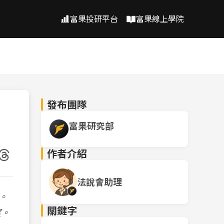
富果投研平台
富果線上學院
發布團隊
富果研究部
作者介紹
法說會助理
。
關鍵字
望。