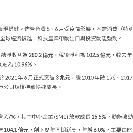
運表現穩健。儘管台灣 5、6 月受疫情影響，內需消費（特
全球經濟復甦，科技產業帶動出口與投資動能強勁。
年自結淨收益為
280.2 億元
，稅後淨利為
102.5 億元
，較去年
OE 為
10.96%
。
2021 年 6 月正式突破
3 兆元
，繼 2010 年破 1 兆、2017
顯示公司規模持續快速成長。
增
7.7%
，其中中小企業 (SME) 放款成長
15.5%
，動能強勁
達
104.1 億元
，創下歷年同期新高，年增
6.0%
，主要由財