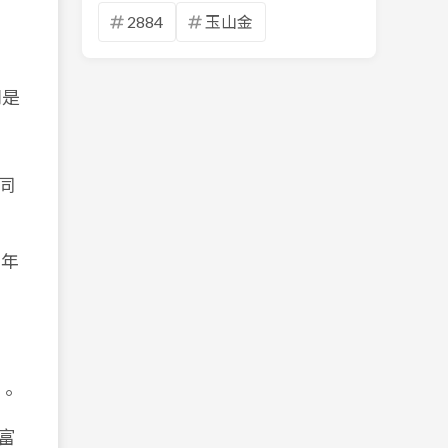
2884
玉山金
別是
同
 年
。
富