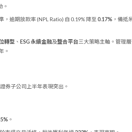
動。
放款率 (NPL Ratio) 自 0.19% 降至
0.17%
，備抵
位轉型
、
ESG 永續金融
及
整合平台
三大策略主軸。管理層
年。
證券子公司上半年表現突出。
.5%
。