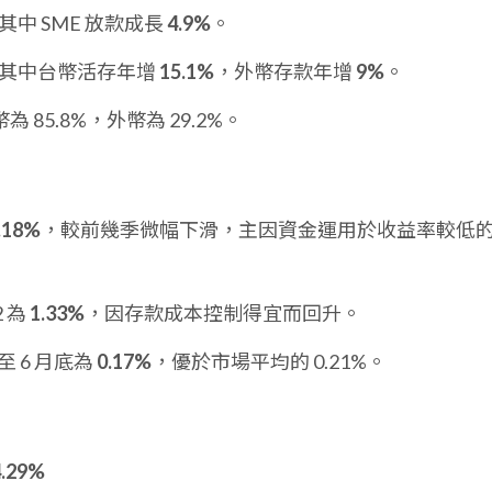
其中 SME 放款成長
4.9%
。
%，其中台幣活存年增
15.1%
，外幣存款年增
9%
。
為 85.8%，外幣為 29.2%。
.18%
，較前幾季微幅下滑，主因資金運用於收益率較低
2 為
1.33%
，因存款成本控制得宜而回升。
至 6 月底為
0.17%
，優於市場平均的 0.21%。
4.29%