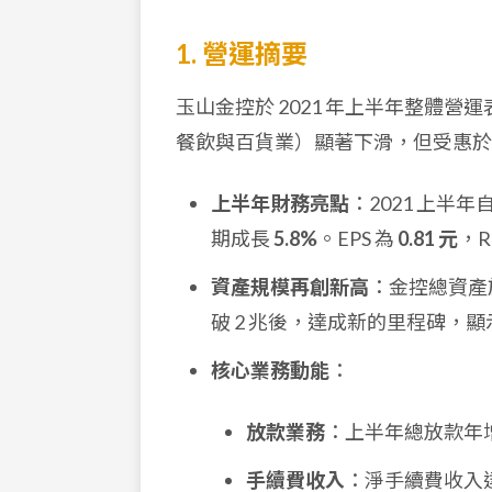
1. 營運摘要
玉山金控於 2021 年上半年整體營
餐飲與百貨業）顯著下滑，但受惠於
上半年財務亮點
：2021 上半
期成長
5.8%
。EPS 為
0.81 元
，R
資產規模再創新高
：金控總資產於 
破 2 兆後，達成新的里程碑，
核心業務動能
：
放款業務
：上半年總放款年
手續費收入
：淨手續費收入