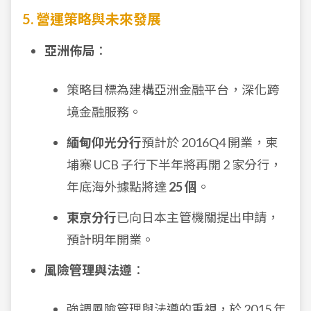
5. 營運策略與未來發展
亞洲佈局
：
策略目標為建構亞洲金融平台，深化跨
境金融服務。
緬甸仰光分行
預計於 2016Q4 開業，柬
埔寨 UCB 子行下半年將再開 2 家分行，
年底海外據點將達
25 個
。
東京分行
已向日本主管機關提出申請，
預計明年開業。
風險管理與法遵
：
強調風險管理與法遵的重視，於 2015 年