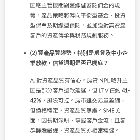
因應主管機關對躉繳儲蓄險佣金的規
範，產品策略將轉向平衡型基金、投資
型保單及期繳型保險，並加強對高資產
客戶的資產傳承與稅務規劃服務。
(2) 資產品質趨勢，特別是房貸及中小企
業放款，信貸週期是否已觸底？
A: 對資產品質有信心。房貸 NPL 略升主
因是部分客戶還款延遲，但 LTV 僅約
41-
42%
，風險可控。房市雖交易量萎縮，
但價格穩定，資產品質無虞。SME 方
面，因長期深耕、掌握客戶金流，且客
群篩選嚴謹，資產品質亦相當穩健。