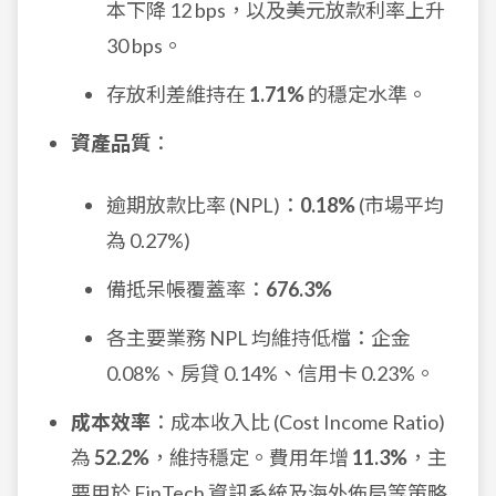
本下降 12 bps，以及美元放款利率上升
30 bps。
存放利差維持在
1.71%
的穩定水準。
資產品質
：
逾期放款比率 (NPL)：
0.18%
(市場平均
為 0.27%)
備抵呆帳覆蓋率：
676.3%
各主要業務 NPL 均維持低檔：企金
0.08%、房貸 0.14%、信用卡 0.23%。
成本效率
：成本收入比 (Cost Income Ratio)
為
52.2%
，維持穩定。費用年增
11.3%
，主
要用於 FinTech 資訊系統及海外佈局等策略