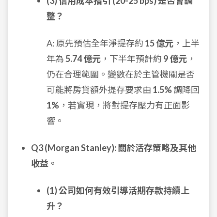
(3) 信用成本指引 (20-25 bps) 是否會調
整？
A: 原先預估全年淨提存約
15 億元
，上半
年為
5.74 億元
，下半年預計約
9 億元
，
仍在合理範圍。變數在於主管機關是否
可能將房貸額外提存要求由
1.5%
調降回
1%
，若實現，將對提存壓力有正面影
響。
Q3 (Morgan Stanley): 關於活存策略及其他
收益。
(1) 公司如何有效引導活期存款持續上
升？