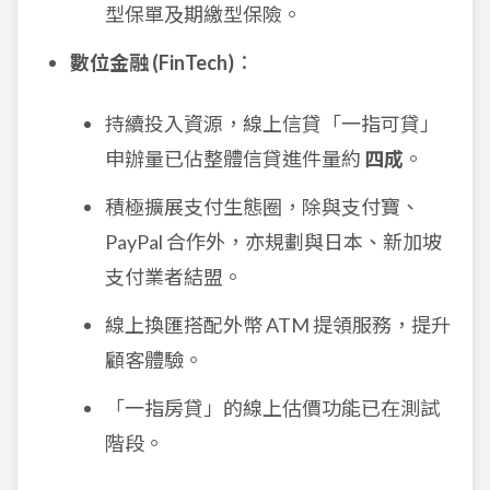
型保單及期繳型保險。
數位金融 (FinTech)
：
持續投入資源，線上信貸「一指可貸」
申辦量已佔整體信貸進件量約
四成
。
積極擴展支付生態圈，除與支付寶、
PayPal 合作外，亦規劃與日本、新加坡
支付業者結盟。
線上換匯搭配外幣 ATM 提領服務，提升
顧客體驗。
「一指房貸」的線上估價功能已在測試
階段。