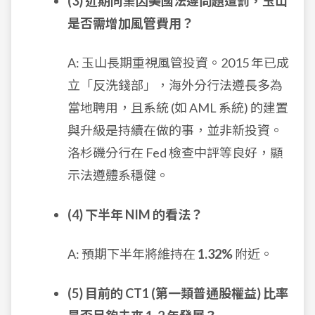
(3) 近期同業因美國法遵問題遭罰，玉山
是否需增加風管費用？
A: 玉山長期重視風管投資。2015 年已成
立「反洗錢部」，海外分行法遵長多為
當地聘用，且系統 (如 AML 系統) 的建置
與升級是持續在做的事，並非新投資。
洛杉磯分行在 Fed 檢查中評等良好，顯
示法遵體系穩健。
(4) 下半年 NIM 的看法？
A: 預期下半年將維持在
1.32%
附近。
(5) 目前的 CT1 (第一類普通股權益) 比率