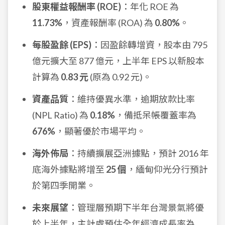
股東權益報酬率 (ROE)
：年化 ROE 為
11.73%
，資產報酬率 (ROA) 為
0.80%
。
每股盈餘 (EPS)
：因盈餘轉增資，股本由 795
億元擴大至 877 億元，上半年 EPS 以新股本
計算為
0.83 元
(原為 0.92 元)。
資產品質
：維持優異水準，逾期放款比率
(NPL Ratio) 為
0.18%
，備抵呆帳覆蓋率為
676%
，顯著優於市場平均。
海外佈局
：持續擴展亞洲據點，預計 2016 年
底海外據點將增至
25 個
，緬甸仰光分行預計
於第四季開業。
未來展望
：管理層預期下半年台灣景氣將優
於上半年，主計處預估全年經濟成長率為