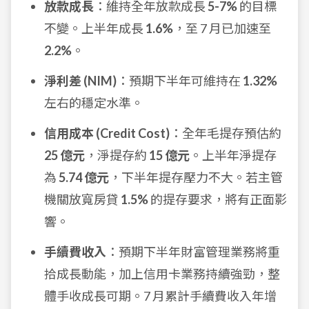
放款成長
：維持全年放款成長
5-7%
的目標
不變。上半年成長
1.6%
，至 7 月已加速至
2.2%
。
淨利差 (NIM)
：預期下半年可維持在
1.32%
左右的穩定水準。
信用成本 (Credit Cost)
：全年毛提存預估約
25 億元
，淨提存約
15 億元
。上半年淨提存
為
5.74 億元
，下半年提存壓力不大。若主管
機關放寬房貸
1.5%
的提存要求，將有正面影
響。
手續費收入
：預期下半年財富管理業務將重
拾成長動能，加上信用卡業務持續強勁，整
體手收成長可期。7 月累計手續費收入年增