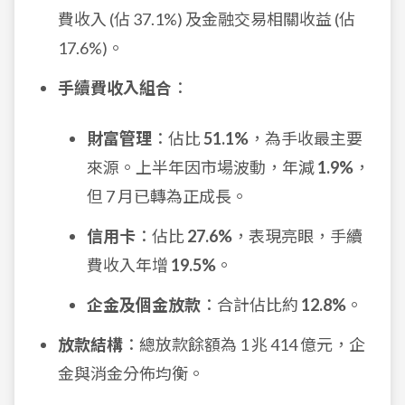
費收入 (佔 37.1%) 及金融交易相關收益 (佔
17.6%)。
手續費收入組合
：
財富管理
：佔比
51.1%
，為手收最主要
來源。上半年因市場波動，年減
1.9%
，
但 7 月已轉為正成長。
信用卡
：佔比
27.6%
，表現亮眼，手續
費收入年增
19.5%
。
企金及個金放款
：合計佔比約
12.8%
。
放款結構
：總放款餘額為 1 兆 414 億元，企
金與消金分佈均衡。