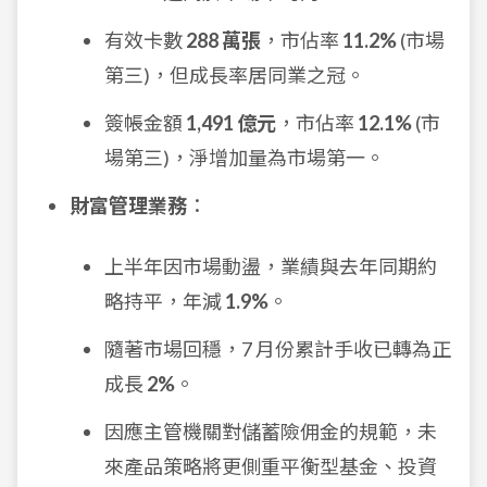
有效卡數
288 萬張
，市佔率
11.2%
(市場
第三)，但成長率居同業之冠。
簽帳金額
1,491 億元
，市佔率
12.1%
(市
場第三)，淨增加量為市場第一。
財富管理業務
：
上半年因市場動盪，業績與去年同期約
略持平，年減
1.9%
。
隨著市場回穩，7 月份累計手收已轉為正
成長
2%
。
因應主管機關對儲蓄險佣金的規範，未
來產品策略將更側重平衡型基金、投資