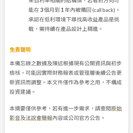
來自利率相關的結構債，若看對方向可
能在
3
個月到
1
年內被贖回 (call back)。
承認在低利環境下尋找高收益產品是挑
戰，需持續在產品設計上精進。
免責聲明
本備忘錄之數據及陳述根據現有公開資訊與初步
檢核，可能因實際財務報表或管理層後續公告更
新資訊而調整。本文件僅作為參考之用，不構成
投資建議。
本摘要僅供參考，若有進一步需求，請查閱
原始
影音
及
法說會簡報
內容或公司官方公告。