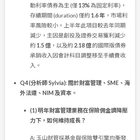
動利率債券為主 (僅
13%
為固定利率)，
存續期間 (duration) 僅約
1.6 年
，市場利
率風險較小。上半年此項目較去年同期
減少，主因是創投及證券交易獲利減少
約
1.5 億
，以及約
2.18 億
的國際版債券
承銷收入因會計科目調整移至手續費收
入。
Q4 (分析師 Sylvia): 關於財富管理、SME、海
外法遵、NIM 及資本。
(1) 明年財富管理業務在保險佣金調降壓
力下，如何維持成長？
A: 玉山財管採基金與保險雙引擎均衡發