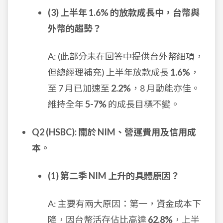
(3) 上半年 1.6% 的放款成長中，台幣與
外幣的趨勢？
A: (此部分未在回答中提供台外幣細項，
但總經理補充) 上半年放款成長
1.6%
，
至 7 月已加速至
2.2%
，8 月動能亦佳。
維持全年
5-7%
的成長目標不變。
Q2 (HSBC): 關於 NIM、營運費用及信用成
本。
(1) 第二季 NIM 上升的具體原因？
A: 主要有兩大原因：第一，資金成本下
降，因台幣活存佔比高達
62.8%
，上半