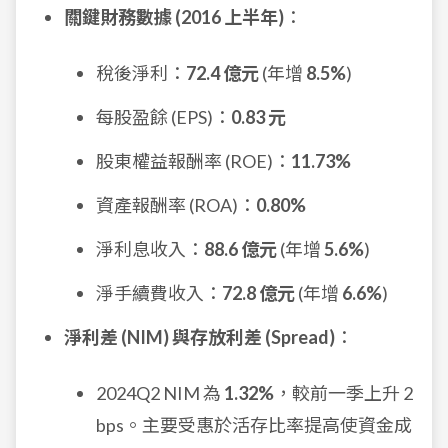
關鍵財務數據 (2016 上半年)
：
稅後淨利：
72.4 億元
(年增
8.5%
)
每股盈餘 (EPS)：
0.83 元
股東權益報酬率 (ROE)：
11.73%
資產報酬率 (ROA)：
0.80%
淨利息收入：
88.6 億元
(年增
5.6%
)
淨手續費收入：
72.8 億元
(年增
6.6%
)
淨利差 (NIM) 與存放利差 (Spread)
：
2024Q2 NIM 為
1.32%
，較前一季上升 2
bps。主要受惠於活存比率提高使資金成