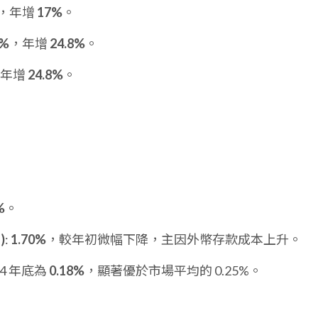
，年增
17%
。
1%
，年增
24.8%
。
，年增
24.8%
。
%
。
)
:
1.70%
，較年初微幅下降，主因外幣存款成本上升。
014 年底為
0.18%
，顯著優於市場平均的 0.25%。