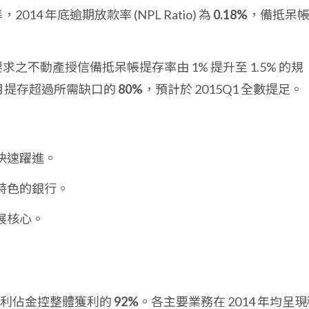
014 年底逾期放款率 (NPL Ratio) 為
0.18%
，備抵呆
要求之不動產授信備抵呆帳提存率由 1% 提升至 1.5% 的規
個月提存超過所需缺口的
80%
，預計於 2015Q1 全數提足。
快速躍進。
特色的銀行。
展核心。
獲利佔金控整體獲利的
92%
。各主要業務在 2014 年均呈