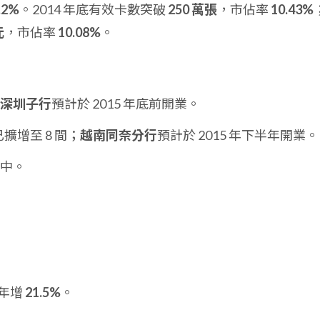
.2%
。2014 年底有效卡數突破
250 萬張
，市佔率
10.43%
元
，市佔率
10.08%
。
深圳子行
預計於 2015 年底前開業。
已擴增至 8 間；
越南同奈分行
預計於 2015 年下半年開業。
請中。
，年增
21.5%
。