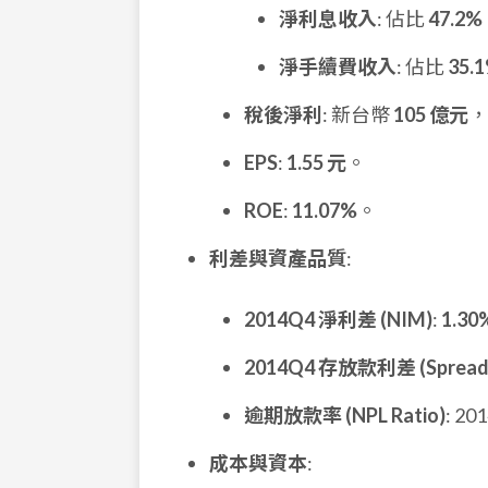
淨利息收入
: 佔比
47.2%
淨手續費收入
: 佔比
35.
稅後淨利
: 新台幣
105 億元
EPS
:
1.55 元
。
ROE
:
11.07%
。
利差與資產品質
:
2014Q4 淨利差 (NIM)
:
1.30
2014Q4 存放款利差 (Spread
逾期放款率 (NPL Ratio)
: 2
成本與資本
: