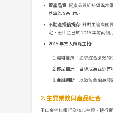
資產品質
: 資產品質維持優異水準，2
蓋率為
599.3%
。
不動產授信提存
: 針對主管機關
定，玉山金已於 2015 年前兩
2015 年三大策略主軸
:
深耕臺灣
：追求綜合績效的
佈局亞洲
：目標成為亞洲有
金融創新
：以數位金融為發
2. 主要業務與產品組合
玉山金控以銀行為核心主體，銀行