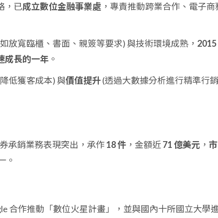
略，已
成立數位金融事業處
，專責推動跨業合作、電子商
(如放寬臨櫃、書面、親簽等要求) 與技術環境成熟，
2015
速成長的一年
。
(降低獲客成本) 與
價值提升
(透過大數據分析進行精準行
板債券承銷業務表現突出，承作
18 件
，金額近
71 億美元
，
市
一。
ogle 合作推動「數位火星計畫」，並與國內十所國立大學