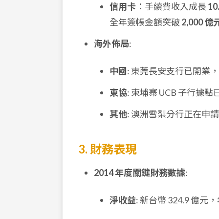
信用卡
：手續費收入成長
10
全年簽帳金額突破
2,000 億
海外佈局
:
中國
: 東莞長安支行已開業，
東協
: 柬埔寨 UCB 子行據點
其他
: 澳洲雪梨分行正在申
3. 財務表現
2014 年度關鍵財務數據
:
淨收益
: 新台幣 324.9 億元