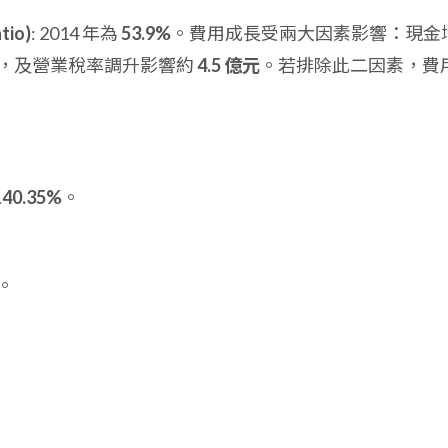
tio)
: 2014 年為
53.9%
。費用成長受兩大因素影響：現金
，及營業稅率調升影響約
4.5 億元
。若排除此二因素，費
140.35%
。
。