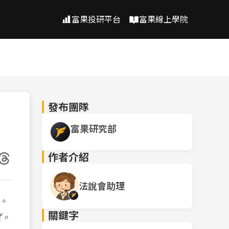
富果投研平台
富果線上學院
發布團隊
富果研究部
作者介紹
法說會助理
。
關鍵字
望。