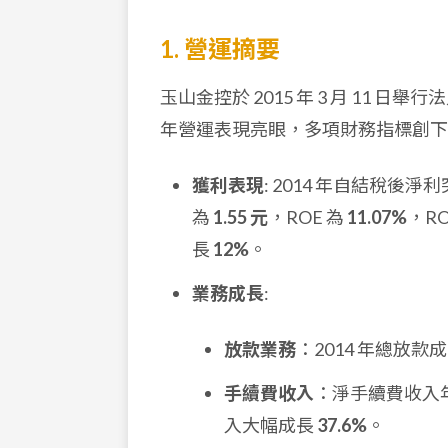
1. 營運摘要
玉山金控於 2015 年 3 月 11 日
年營運表現亮眼，多項財務指標創下
獲利表現
: 2014 年自結稅後
為
1.55 元
，ROE 為
11.07%
，RO
長
12%
。
業務成長
:
放款業務
：2014 年總放款
手續費收入
：淨手續費收入
入大幅成長
37.6%
。