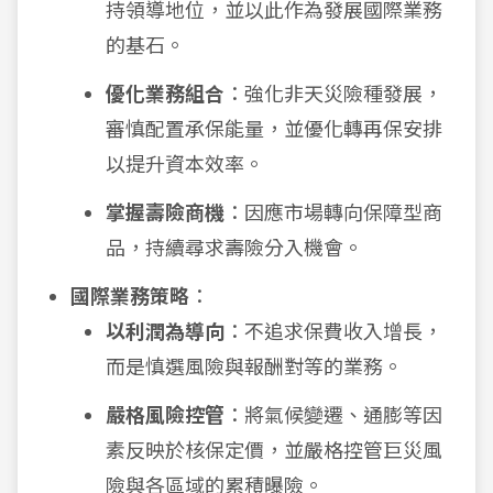
持領導地位，並以此作為發展國際業務
的基石。
優化業務組合
：強化非天災險種發展，
審慎配置承保能量，並優化轉再保安排
以提升資本效率。
掌握壽險商機
：因應市場轉向保障型商
品，持續尋求壽險分入機會。
國際業務策略
：
以利潤為導向
：不追求保費收入增長，
而是慎選風險與報酬對等的業務。
嚴格風險控管
：將氣候變遷、通膨等因
素反映於核保定價，並嚴格控管巨災風
險與各區域的累積曝險。