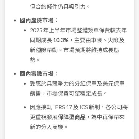
但合約條件仍具吸引力。
國內產險市場
：
2025 年上半年市場整體簽單保費較去年
同期成長
10.3%
，主要由車險、火險及
新種險帶動。市場預期將維持成長態
勢。
國內壽險市場
：
受惠於具競爭力的分紅保單及美元保單
銷售，市場保費可望穩定成長。
因應接軌 IFRS 17 及 ICS 新制，各公司將
更重視發展
保障型商品
，為中再保帶來
新的分入商機。