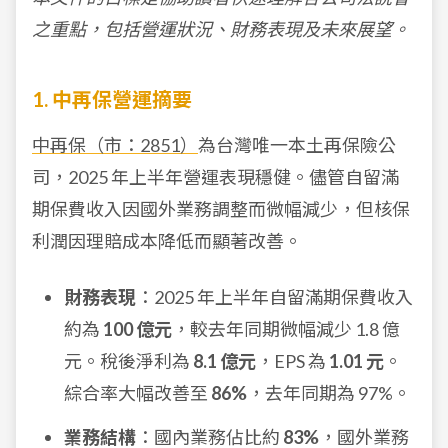
之重點，包括營運狀況、財務表現及未來展望。
1. 中再保營運摘要
中再保（市：2851）
為台灣唯一本土再保險公
司，2025 年上半年營運表現穩健。儘管自留滿
期保費收入因國外業務調整而微幅減少，但核保
利潤因理賠成本降低而顯著改善。
財務表現
：2025 年上半年自留滿期保費收入
約為
100 億元
，較去年同期微幅減少 1.8 億
元。稅後淨利為
8.1 億元
，EPS 為
1.01 元
。
綜合率大幅改善至
86%
，去年同期為 97%。
業務結構
：國內業務佔比約
83%
，國外業務