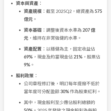
資本與資產
：
資產規模
：截至 2025Q2，總資產為
575
億元
。
資本基礎
：調整後資本水準為
207 億
元
，維持在非常強健的水準。
資產配置
：以穩健為主，固定收益佔
69%
，現金及約當現金佔
21%
，股票佔
9%
。
股利政策
：
公司章程修訂後，明訂每年提撥不低於
當年度可分配盈餘
30%
作為股東紅利。
其中，現金股利至少應佔股利總額的
50%
。2025 年發放之現金股利為每股