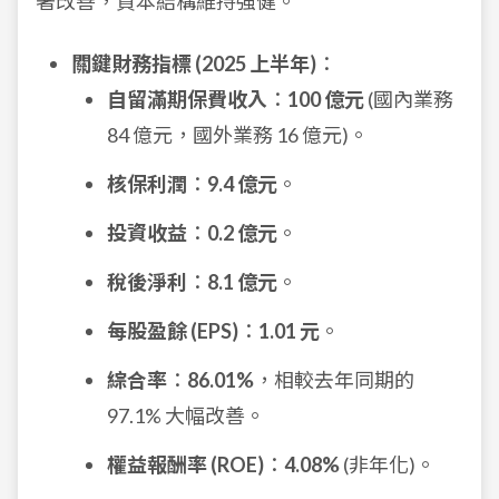
著改善，資本結構維持強健。
關鍵財務指標 (2025 上半年)
：
自留滿期保費收入
：
100 億元
(國內業務
84 億元，國外業務 16 億元)。
核保利潤
：
9.4 億元
。
投資收益
：
0.2 億元
。
稅後淨利
：
8.1 億元
。
每股盈餘 (EPS)
：
1.01 元
。
綜合率
：
86.01%
，相較去年同期的
97.1% 大幅改善。
權益報酬率 (ROE)
：
4.08%
(非年化)。