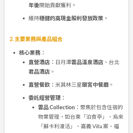
年後
開始貢獻獲利。
維持
穩健的高現金股利發放政策
。
2. 主要業務與產品組合
核心業務
：
直營酒店
：日月潭
雲品溫泉酒店
、台北
君品酒店
。
直營餐飲
：米其林三星
頤宮中餐廳
。
委託經營管理
：
雲品 Collection
：聚焦於包含住宿的
物業管理，如台東「泊食亭」、烏來
「蘇卡利漫活」、嘉義 Villa 案、福