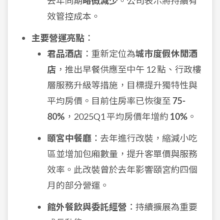
去年同期
略微減少
。公司表示將持續有
效管控成本。
主要營運亮點
：
君品酒店
：重新定位為
城市度假休閒酒
店
，推出早餐供應至中午 12 點、行政樓
層服務升級等措施，目標提升獨特性與
平均房價。目前住房率已恢復至
75-
80%
，2025Q1 平均房價年增約
10%
。
頤宮中餐廳
：去年進行改裝，縮減小吃
區並增加包廂數量，提升客單價與服務
效率。此改裝曾於去年影響頤宮約四個
月的部分營運。
館外餐飲與委託經營
：持續擴展為重要