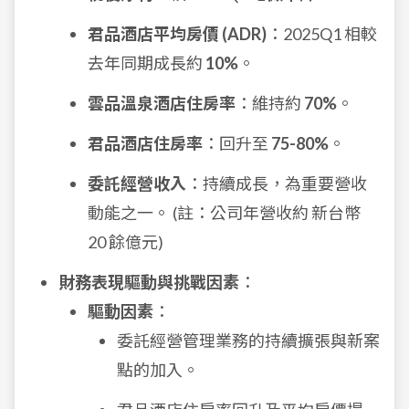
君品酒店平均房價 (ADR)
：2025Q1 相較
去年同期成長約
10%
。
雲品溫泉酒店住房率
：維持約
70%
。
君品酒店住房率
：回升至
75-80%
。
委託經營收入
：持續成長，為重要營收
動能之一。 (註：公司年營收約 新台幣
20 餘億元)
財務表現驅動與挑戰因素
：
驅動因素
：
委託經營管理業務的持續擴張與新案
點的加入。