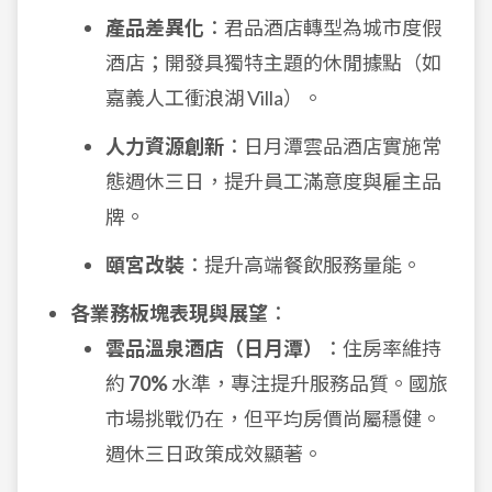
產品差異化
：君品酒店轉型為城市度假
酒店；開發具獨特主題的休閒據點（如
嘉義人工衝浪湖 Villa）。
人力資源創新
：日月潭雲品酒店實施常
態週休三日，提升員工滿意度與雇主品
牌。
頤宮改裝
：提升高端餐飲服務量能。
各業務板塊表現與展望
：
雲品溫泉酒店（日月潭）
：住房率維持
約
70%
水準，專注提升服務品質。國旅
市場挑戰仍在，但平均房價尚屬穩健。
週休三日政策成效顯著。