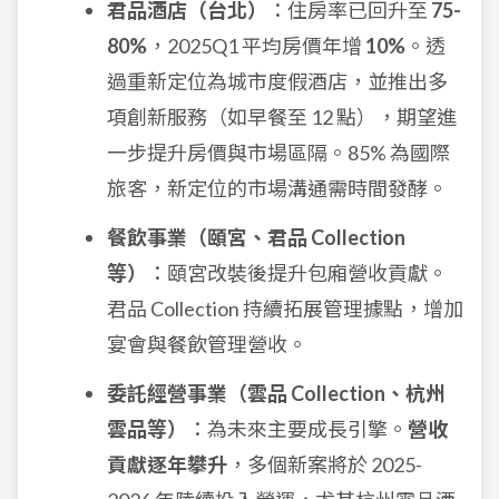
君品酒店（台北）
：住房率已回升至
75-
80%
，2025Q1 平均房價年增
10%
。透
過重新定位為城市度假酒店，並推出多
項創新服務（如早餐至 12 點），期望進
一步提升房價與市場區隔。85% 為國際
旅客，新定位的市場溝通需時間發酵。
餐飲事業（頤宮、君品 Collection
等）
：頤宮改裝後提升包廂營收貢獻。
君品 Collection 持續拓展管理據點，增加
宴會與餐飲管理營收。
委託經營事業（雲品 Collection、杭州
雲品等）
：為未來主要成長引擎。
營收
貢獻逐年攀升
，多個新案將於 2025-