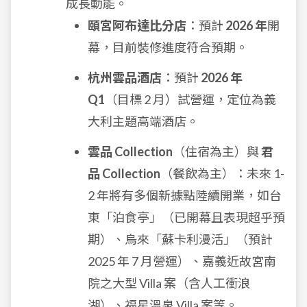
成長動能。
頤宮阿布達比分店
：預計
2026 年
開
幕，目前裝修進度符合預期。
杭州雲品酒店
：預計
2026 年
Q1
（目標 2 月）試營運，定位為義
大利主題高端酒店。
雲品 Collection
（住宿為主）與
君
品 Collection
（餐飲為主）：未來 1-
2 年將有多個新據點陸續開業，如台
東「泊食亭」（已開幕且表現超乎預
期）、烏來「蘇卡利漫活」（預計
2025 年 7 月營運）、嘉義近故宮南
院之大型 Villa 案（含人工衝浪
湖）、福星溫泉 Villa 案等。