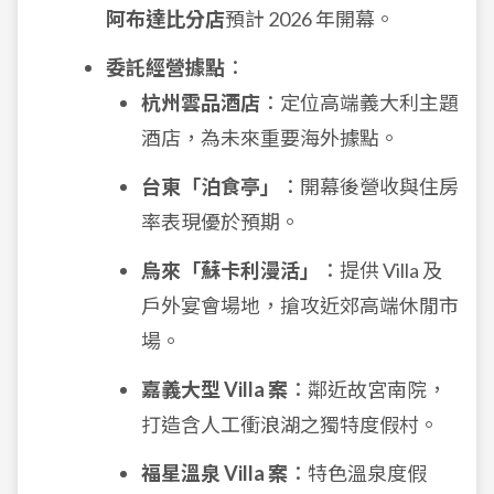
阿布達比分店
預計 2026 年開幕。
委託經營據點
：
杭州雲品酒店
：定位高端義大利主題
酒店，為未來重要海外據點。
台東「泊食亭」
：開幕後營收與住房
率表現優於預期。
烏來「蘇卡利漫活」
：提供 Villa 及
戶外宴會場地，搶攻近郊高端休閒市
場。
嘉義大型 Villa 案
：鄰近故宮南院，
打造含人工衝浪湖之獨特度假村。
福星溫泉 Villa 案
：特色溫泉度假