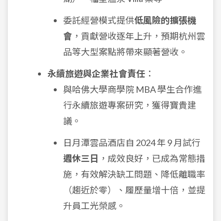
委託經營模式提供
低風險的擴張機
會
，貢獻營收逐年上升，預期杭州雲
品等大型案點將帶來顯著營收。
永續旅遊與企業社會責任
：
與哈佛大學商學院 MBA 學生合作進
行永續旅遊專案研究，獲得寶貴建
議。
日月潭雲品酒店自 2024 年 9 月試行
週休三日
，成效良好，已成為常態措
施，有效解決缺工問題、降低離職率
（趨近於零）、履歷量增十倍，並提
升員工光榮感。