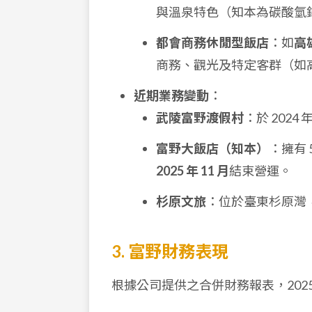
與溫泉特色（知本為碳酸氫
都會商務休閒型飯店
：如
高
商務、觀光及特定客群（如
近期業務變動
：
武陵富野渡假村
：於 202
富野大飯店（知本）
：擁有
2025 年 11 月
結束營運。
杉原文旅
：位於臺東杉原灣
3. 富野財務表現
根據公司提供之合併財務報表，202