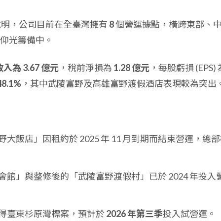
說明，公司目前在全臺灣擁有
8
個營運據點，橫跨東部、
仰光籌備中。
入為 3.67 億元
，稅前淨損為
1.28 億元
，每股虧損 (EPS) 
48.1%
，其中武陵富野及高雄富野渡假酒店表現較為突出
大飯店」因租約於 2025 年 11 月到期而結束營運，總
館」與整修後的「武陵富野渡假村」已於 2024 年投入
得臺東杉原灣標案，預計於
2026 年第三季
投入試營運。