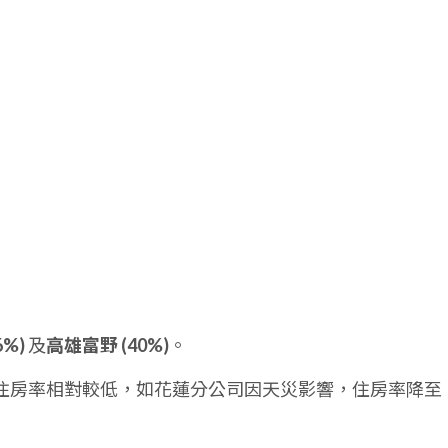
：
6%)
及
高雄富野 (40%)
。
住房率相對較低，如花蓮分公司因天災影響，住房率降至