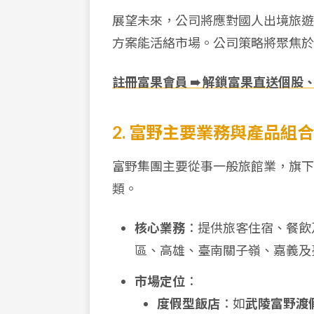
展望未來，公司將應對國人出境旅遊熱
方案能活絡市場。公司策略將聚焦於
註冊富果會員 ➠ 解鎖富果直送個股
2. 富野主要業務與產品組合
富野集團主要從事一般旅館業，旗下
類。
核心業務
：提供旅客住宿、餐飲
區、高雄、臺南關子嶺、嘉義及
市場定位
：
度假型飯店
：如
武陵富野渡