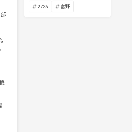
2736
富野
中部
為
。
部機
營