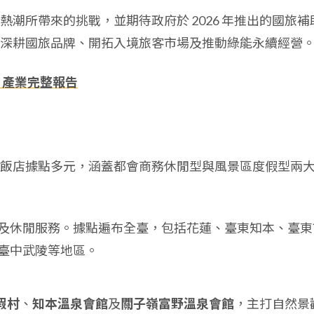
潮所帶來的挑戰，並期待政府於 2026 年推出的國旅補
深耕國旅品牌、開拓入境旅客市場及推動綠能永續經營
、產業完整報告
飯店據點多元，涵蓋都會商務休閒型與風景區度假型兩
及休閒服務。據點遍布全臺，包括花蓮、臺東知本、臺東
臺中武陵等地區。
假村
、
知本溫泉會館
及
關子嶺富野溫泉會館
，主打自然景