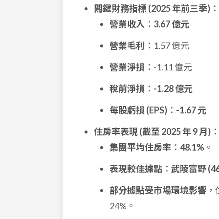
關鍵財務指標 (2025 年前三季)
：
營業收入
：
3.67 億元
營業毛利
：1.57 億元
營業淨損
：-1.11 億元
稅前淨損
：
-1.28 億元
每股虧損 (EPS)
：
-1.67 元
住房率表現 (截至 2025 年 9 月)
集團平均住房率
：
48.1%
。
表現較佳據點
：
武陵富野 (4
部分據點受市場環境影響
，
24%。