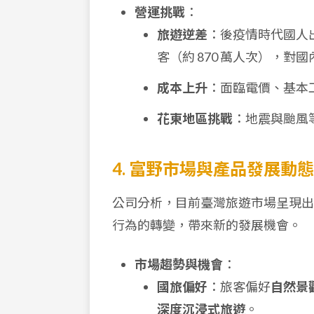
營運挑戰
：
旅遊逆差
：後疫情時代國人出境
客（約 870 萬人次），對
成本上升
：面臨電價、基本
花東地區挑戰
：地震與颱風
4. 富野市場與產品發展動態
公司分析，目前臺灣旅遊市場呈現出
行為的轉變，帶來新的發展機會。
市場趨勢與機會
：
國旅偏好
：旅客偏好
自然景觀 
深度沉浸式旅遊
。