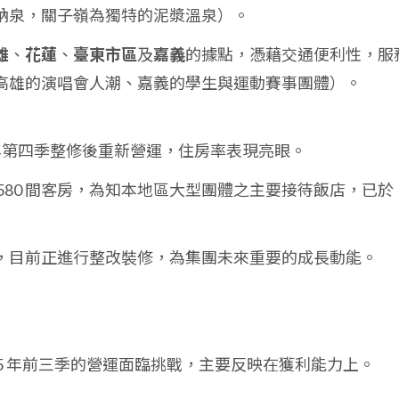
鈉泉，關子嶺為獨特的泥漿溫泉）。
雄
、
花蓮
、
臺東市區
及
嘉義
的據點，憑藉交通便利性，服
高雄的演唱會人潮、嘉義的學生與運動賽事團體）。
4 年第四季整修後重新營運，住房率表現亮眼。
 580 間客房，為知本地區大型團體之主要接待飯店，已於
，目前正進行整改裝修，為集團未來重要的成長動能。
5 年前三季的營運面臨挑戰，主要反映在獲利能力上。