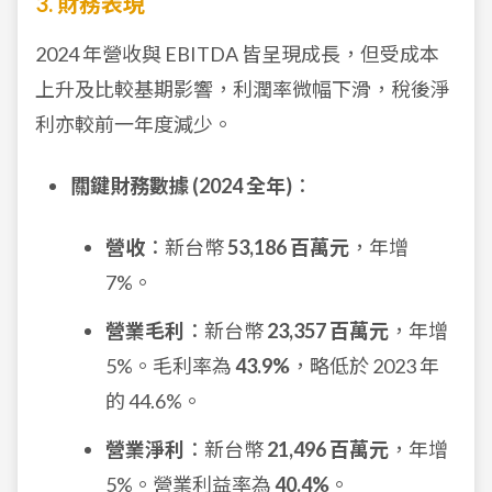
3. 財務表現
2024 年營收與 EBITDA 皆呈現成長，但受成本
上升及比較基期影響，利潤率微幅下滑，稅後淨
利亦較前一年度減少。
關鍵財務數據 (2024 全年)
：
營收
：新台幣
53,186 百萬元
，年增
7%。
營業毛利
：新台幣
23,357 百萬元
，年增
5%。毛利率為
43.9%
，略低於 2023 年
的 44.6%。
營業淨利
：新台幣
21,496 百萬元
，年增
5%。營業利益率為
40.4%
。