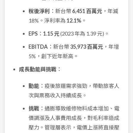
稅後淨利
：新台幣
6,451 百萬元
，年減
18%。淨利率為
12.1%
。
EPS
：
1.15 元
(2023 年為 1.39 元)。
EBITDA
：新台幣
35,973 百萬元
，年增
5%，創下近年新高。
成長動能與挑戰
：
動能
：疫後旅運需求強勁，帶動旅客人
次與票務收入持續成長。
挑戰
：通膨導致維修物料成本增加、電
價調漲及人事費用成長，對毛利率造成
壓力。管理層表示，電價上漲將直接壓