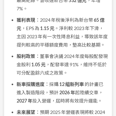
最高紀錄。營收達新台幣
532 億元
，年增
7%。
獲利表現
：2024 年稅後淨利為新台幣
65 億
元
，EPS 為
1.15 元
。淨利較 2023 年下滑，
主因 2023 年有一次性降息利益，導致該年度
提列較高的平穩額度費用，墊高比較基期。
股利政策
：董事會決議 2024 年度每股配發現
金股利
1.05 元
，配發率達 91%，維持不低於
可分配盈餘六成之政策。
新車採購進度
：採購
12 組新列車
的計畫已
進入製造階段，預計
2026 年
起陸續交車，
2027 年
投入營運，屆時將有效提升運能。
未來展望
：預期 2025 年營運表現將較 2024