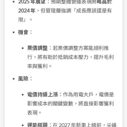
2025 年展望
：預期整體營運表現將
略高於
2024 年
，但管理層強調「成長應該還是有
限」。
機會
：
票價調整
：若票價調整方案能順利推
行，將有助於抵銷成本壓力，提升毛利
率與獲利。
風險
：
電價持續上漲
：作為用電大戶，電價是
影響成本的關鍵變數，將直接影響獲利
表現。
運能瓶頸
：在 2027 年新車上線前，尖峰