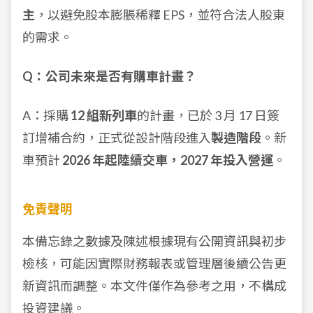
主
，以避免股本膨脹稀釋 EPS，並符合法人股東
的需求。
Q：公司未來是否有購車計畫？
A：採購
12 組新列車
的計畫，已於 3 月 17 日簽
訂增補合約，正式從設計階段進入
製造階段
。新
車預計
2026 年起陸續交車，2027 年投入營運
。
免責聲明
本備忘錄之數據及陳述根據現有公開資訊與初步
檢核，可能因實際財務報表或管理層後續公告更
新資訊而調整。本文件僅作為參考之用，不構成
投資建議。