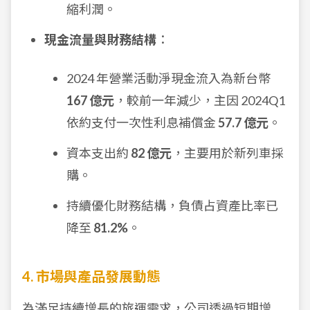
縮利潤。
現金流量與財務結構
：
2024 年營業活動淨現金流入為新台幣
167 億元
，較前一年減少，主因 2024Q1
依約支付一次性利息補償金
57.7 億元
。
資本支出約
82 億元
，主要用於新列車採
購。
持續優化財務結構，負債占資產比率已
降至
81.2%
。
4. 市場與產品發展動態
為滿足持續增長的旅運需求，公司透過短期增