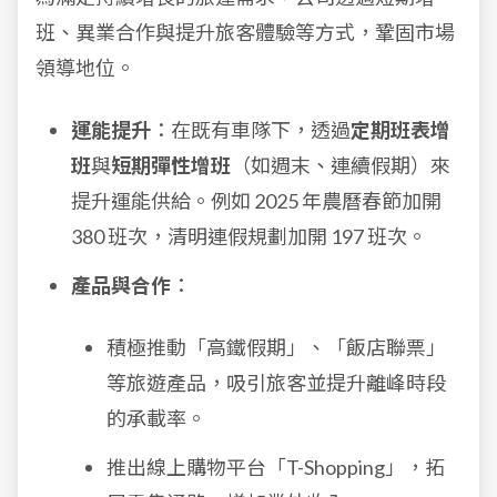
班、異業合作與提升旅客體驗等方式，鞏固市場
領導地位。
運能提升
：在既有車隊下，透過
定期班表增
班
與
短期彈性增班
（如週末、連續假期）來
提升運能供給。例如 2025 年農曆春節加開
380 班次，清明連假規劃加開 197 班次。
產品與合作
：
積極推動「高鐵假期」、「飯店聯票」
等旅遊產品，吸引旅客並提升離峰時段
的承載率。
推出線上購物平台「T-Shopping」，拓