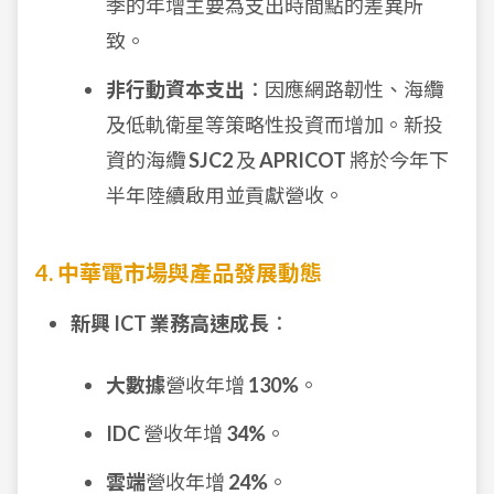
季的年增主要為支出時間點的差異所
致。
非行動資本支出
：因應網路韌性、海纜
及低軌衛星等策略性投資而增加。新投
資的海纜
SJC2
及
APRICOT
將於今年下
半年陸續啟用並貢獻營收。
4. 中華電市場與產品發展動態
新興 ICT 業務高速成長
：
大數據
營收年增
130%
。
IDC
營收年增
34%
。
雲端
營收年增
24%
。