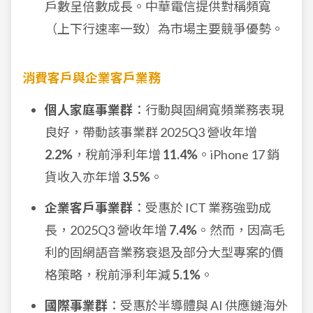
戶數呈倍數成長。中華電信提供對稱頻寬
（上下行速率一致）為市場主要競爭優勢。
消費客戶與企業客戶業務
個人家庭事業群
：行動與固網寬頻業務表現
良好，帶動該事業群 2025Q3 營收年增
2.2%
，稅前淨利年增
11.4%
。iPhone 17 銷
貨收入亦年增
3.5%
。
企業客戶事業群
：受惠於 ICT 業務強勁成
長，2025Q3 營收年增
7.4%
。然而，因高毛
利的固網語音業務衰退及部分大型專案的價
格策略，稅前淨利年減
5.1%
。
國際事業群
：受惠於半導體與 AI 供應鏈海外