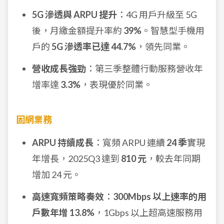
5G 滲透與 ARPU 提升
：4G 用戶升級至 5G
後，月繳金額提升率約
39%
。智慧型手機用
戶的
5G 滲透率已達 44.7%
，領先同業。
營收成長強勁
：第三季整體行動服務營收年
增率達
3.3%
，表現優於同業。
固網業務
ARPU 持續成長
：寬頻 ARPU 連續
24 季
實現
年增長，2025Q3 達到
810 元
，較去年同期
增加 24 元。
高速寬頻策略奏效
：
300Mbps 以上速率的用
戶數年增 13.8%
，1Gbps 以上超高速服務用