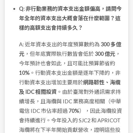
Q: 非行動業務的資本支出金額偏高，請問今
年全年的資本支出大概會落在什麼範圍？這
樣的高額支出會持續多久？
A: 近年資本支出的年度預算數約為
300 多億
元
，但年底實際執行數皆會低於
300 億元
，
今年預計也會如此，且可能比預算節省約
10%
。行動資本支出金額是逐年下降的，非
行動資本支出增加主要用於
網路韌性、海纜
及 IDC 相關投資
。由於臺灣對外通訊需求持
續增長，且海纜與 IDC 業務高度相關（中華
電信 IDC 市佔率超過
70%
），因此海纜投資
會持續進行。今年投入的 SJC2 和 APRICOT
海纜將在下半年開始貢獻營收，證明這些投