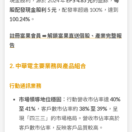
現金股利，源於 2024 年
EPS 4.85 元
的盈餘，
每
股配發現金股利 5 元
，配發率超過 100%，達到
100.24%
。
註冊富果會員 ➠ 解鎖富果直送個股、產業完整報
告
2. 中華電主要業務與產品組合
行動通訊業務
市場領導地位穩固
：行動營收市佔率達
40%
至 41%
，客戶數市佔率約
38% 至 39%
，呈
現「四三三」的市場格局。營收市佔率高於
客戶數市佔率，反映客戶品質較高。