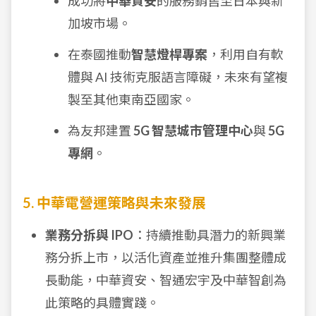
成功將
中華資安
的服務銷售至日本與新
加坡市場。
在泰國推動
智慧燈桿專案
，利用自有軟
體與 AI 技術克服語言障礙，未來有望複
製至其他東南亞國家。
為友邦建置
5G 智慧城市管理中心
與
5G
專網
。
5. 中華電營運策略與未來發展
業務分拆與 IPO
：持續推動具潛力的新興業
務分拆上市，以活化資產並推升集團整體成
長動能，中華資安、智通宏宇及中華智創為
此策略的具體實踐。