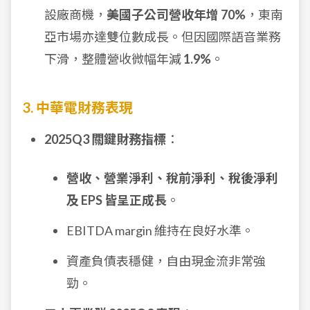
設廠商機，
美國子公司營收年增 70%
，東南
亞市場亦達雙位數成長。但因國際語音業務
下滑，整體營收微幅年減
1.9%
。
3. 中華電財務表現
2025Q3 關鍵財務指標
：
營收、營業淨利、稅前淨利、稅後淨利
及 EPS 皆呈正成長
。
EBITDA margin 維持在良好水準。
資產負債表穩健，自由現金流非常強
勁。