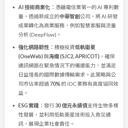
AI 技術商業化
：憑藉電信業第一的 AI 專利數
量，透過新成立的
中華智創
公司，將 AI 研發
成果轉化為商業服務，例如智慧客服與流量
分析 (DeepFlow)。
強化網路韌性
：積極投資
低軌衛星
(OneWeb)
與
海纜 (SJC2, APRICOT)
，確保
通訊網路在緊急情況下的備援能力，並滿足
日益增長的國際數據傳輸需求。此策略與公
司市佔率超過
70%
的 IDC 業務有高度協同效
益。
ESG 實踐
：發行
30 億元永續債
支持生物多樣
性發展，並利用低軌衛星技術投入救災通
訊，展現企業社會責任。