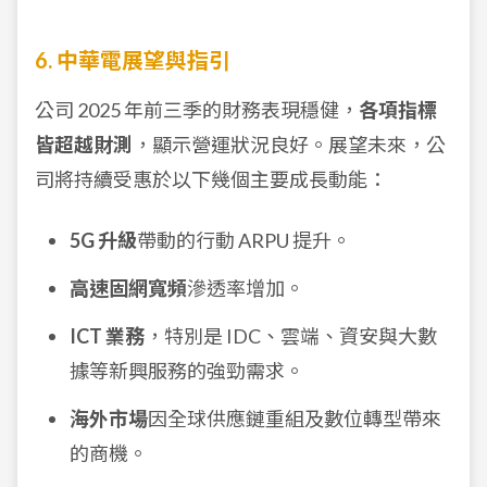
6. 中華電展望與指引
公司 2025 年前三季的財務表現穩健，
各項指標
皆超越財測
，顯示營運狀況良好。展望未來，公
司將持續受惠於以下幾個主要成長動能：
5G 升級
帶動的行動 ARPU 提升。
高速固網寬頻
滲透率增加。
ICT 業務
，特別是 IDC、雲端、資安與大數
據等新興服務的強勁需求。
海外市場
因全球供應鏈重組及數位轉型帶來
的商機。