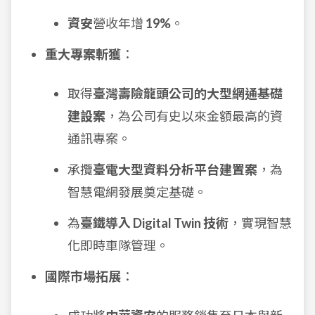
資安
營收年增
19%
。
重大專案斬獲
：
取得
臺灣壽險龍頭公司的大型網通基礎
建設案
，為公司有史以來金額最高的資
通訊專案。
承攬
臺電大型資料分析平台建置案
，為
智慧電網發展奠定基礎。
為
臺鐵導入 Digital Twin 技術
，實現智慧
化即時車隊管理。
國際市場拓展
：