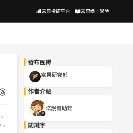
富果投研平台
富果線上學院
發布團隊
富果研究部
作者介紹
法說會助理
。
關鍵字
望。