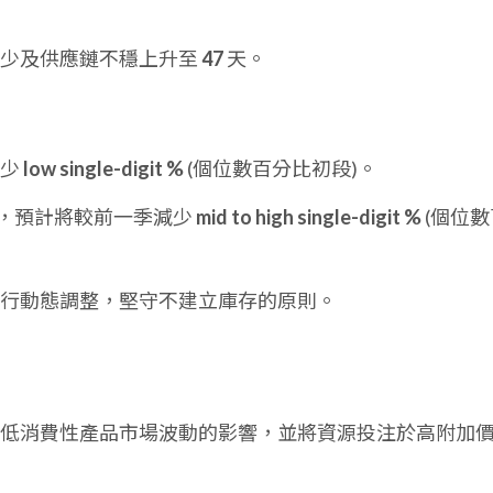
減少及供應鏈不穩上升至
47
天。
減少
low single-digit %
(個位數百分比初段)。
價，預計將較前一季減少
mid to high single-digit %
(個位數
況進行動態調整，堅守不建立庫存的原則。
低消費性產品市場波動的影響，並將資源投注於高附加