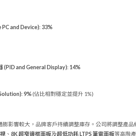
 and Device)
:
33%
and General Display)
:
14%
lution)
:
9%
(佔比相對穩定並提升 1%)
受通膨影響較大，品牌客戶持續調整庫存。公司將調整產品
電視
、
8K 超窄邊框面板
及
超低功耗 LTPS 筆電面板
等高階