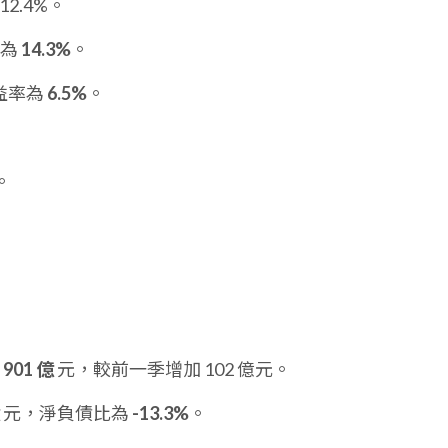
12.4%。
率為
14.3%
。
益率為
6.5%
。
。
。
為
901 億
元，較前一季增加 102 億元。
元，淨負債比為
-13.3%
。