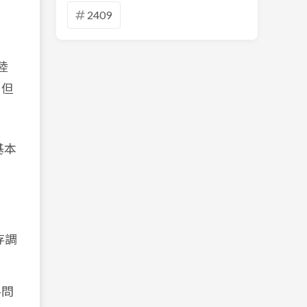
2409
陸
，但
基本
存調
料問