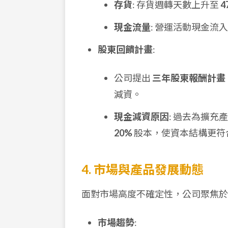
存貨
: 存貨週轉天數上升至
4
現金流量
: 營運活動現金流
股東回饋計畫
:
公司提出
三年股東報酬計畫
減資。
現金減資原因
: 過去為擴
20%
股本，使資本結構更符
4. 市場與產品發展動態
面對市場高度不確定性，公司聚焦於
市場趨勢
: