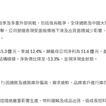
傳統淡季及多重外部挑戰，包括俄烏戰爭、全球通膨及中國大
擊。公司營運表現受面板價格下滑及出貨面積減少影響
。
15.3 億
元，季減
12.4%
。歸屬母公司淨利為
51.6 億
元，
結構穩健，淨負債比降至
-13.3%
，呈現淨現金狀態。
TV、IT) 因通膨及通路庫存偏高，需求疲軟，品牌客戶進行庫
區封控措施嚴重影響生產、物料運輸及成品出貨，造成長短