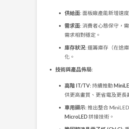
供給面
: 面板廠產能新增
需求面
: 消費者心態保守
需求相對穩定。
庫存狀況
: 運籌庫存（在
化。
技術與產品佈局
:
高階 IT/TV
: 持續推動
MiniL
供更高畫質、更省電及更長
車用顯示
: 推出整合 Mi
MicroLED
拼接技術。