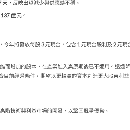
7
天，反映出貨減少與供應鏈不穩。
入
137 億
元。
，今年將發放每股
3
元現金，包含
1
元現金股利及
2
元現
充產能而增加的股本，在產業進入高原期後已不適用。透過
合目前經營條件，期望以更精實的資本創造更大股東利益
高階技術與利基市場的開發，以鞏固競爭優勢。