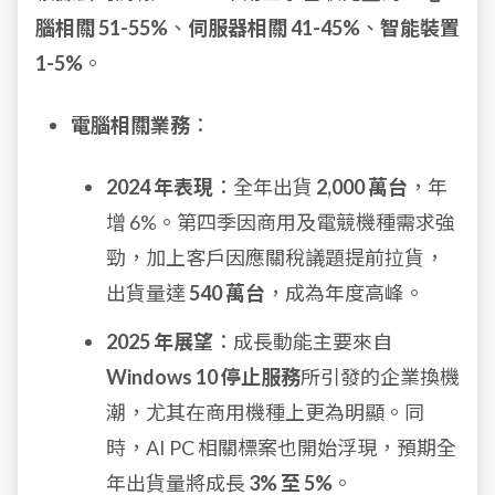
腦相關 51-55%
、
伺服器相關 41-45%
、
智能裝置
1-5%
。
電腦相關業務
：
2024 年表現
：全年出貨
2,000 萬台
，年
增 6%。第四季因商用及電競機種需求強
勁，加上客戶因應關稅議題提前拉貨，
出貨量達
540 萬台
，成為年度高峰。
2025 年展望
：成長動能主要來自
Windows 10 停止服務
所引發的企業換機
潮，尤其在商用機種上更為明顯。同
時，AI PC 相關標案也開始浮現，預期全
年出貨量將成長
3% 至 5%
。