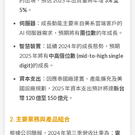
的出現，預估 2025 年出貨量將年增
3% 至
5%
。
伺服器
：成長動能主要來自美系雲端客戶的
AI 伺服器需求，預期將有
兩位數
的年成長。
智慧裝置
：延續 2024 年的成長態勢，預期
2025 年將有
中高個位數 (mid-to-high single
digit)
的成長。
資本支出
：因應泰國廠建置、產能擴充及美
國設廠規劃，2025 年資本支出預計將達
新台
幣 120 億至 150 億元
。
2. 主要業務與產品組合
根據公司簡報，2024 年第三季營收比重為：
電