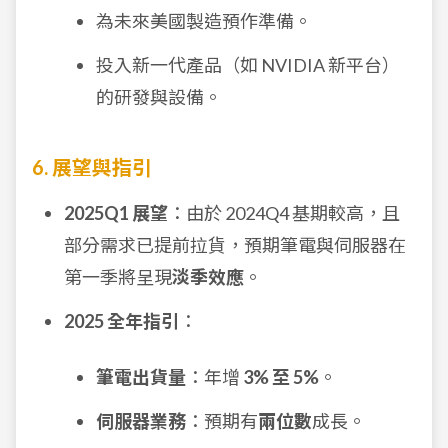
為未來美國製造預作準備。
投入新一代產品（如 NVIDIA 新平台）
的研發與設備。
6. 展望與指引
2025Q1 展望
：由於 2024Q4 基期較高，且
部分需求已提前拉貨，預期筆電與伺服器在
第一季將呈現
淡季效應
。
2025 全年指引
：
筆電出貨量
：年增
3% 至 5%
。
伺服器業務
：預期有
兩位數
成長。