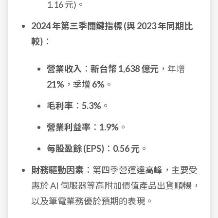
1.16 元)。
2024 年第三季關鍵指標 (與 2023 年同期比
較)
：
營業收入
：
新台幣 1,638 億元
，年增
21%
，季增
6%
。
毛利率
：
5.3%
。
營業利益率
：
1.9%
。
每股盈餘 (EPS)
：
0.56 元
。
財務驅動因素
：第四季營運達高峰，主要受
惠於 AI 伺服器等高附加價值產品出貨順暢，
以及筆電業務優於預期的表現。