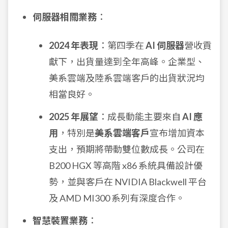
伺服器相關業務
：
2024 年表現
：第四季在
AI 伺服器
營收貢
獻下，出貨量達到全年高峰。企業型、
美系雲端及陸系雲端客戶的出貨狀況均
相當良好。
2025 年展望
：成長動能主要來自
AI 應
用
，特別是
美系雲端客戶
宣布增加資本
支出，預期將帶動雙位數成長。公司在
B200 HGX 等高階 x86 系統具備設計優
勢，並與客戶在 NVIDIA Blackwell 平台
及 AMD MI300 系列有深度合作。
智慧裝置業務
：