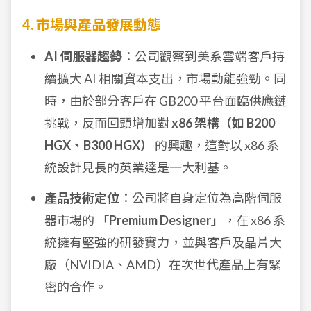
4. 市場與產品發展動態
AI 伺服器趨勢
：公司觀察到美系雲端客戶持
續擴大 AI 相關資本支出，市場動能強勁。同
時，由於部分客戶在 GB200 平台面臨供應鏈
挑戰，反而回頭增加對
x86 架構（如 B200
HGX、B300 HGX）
的興趣，這對以 x86 系
統設計見長的英業達是一大利基。
產品技術定位
：公司將自身定位為高階伺服
器市場的
「Premium Designer」
，在 x86 系
統擁有堅強的研發實力，並與客戶及晶片大
廠（NVIDIA、AMD）在次世代產品上有緊
密的合作。