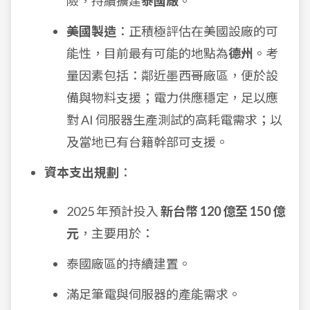
險，持續擴建
泰國廠
。
美國製造
：正積極評估在美國設廠的可
能性，目前最有可能的地點為
德州
。考
量因素包括：鄰近墨西哥廠區，便於設
備與物料支援；電力供應穩定，足以應
對 AI 伺服器生產測試的高耗電需求；以
及當地已有台籍幹部可支援。
資本支出規劃
：
2025 年預計投入
新台幣 120 億至 150 億
元
，主要用於：
泰國廠區的持續建置。
滿足筆電與伺服器的產能需求。