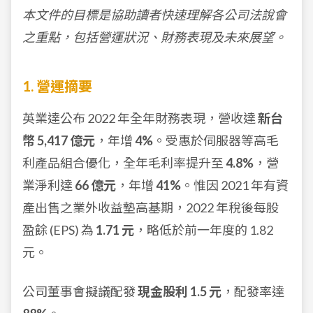
本文件的目標是協助讀者快速理解各公司法說會
之重點，包括營運狀況、財務表現及未來展望。
1. 營運摘要
英業達公布 2022 年全年財務表現，營收達
新台
幣 5,417 億元
，年增
4%
。受惠於伺服器等高毛
利產品組合優化，全年毛利率提升至
4.8%
，營
業淨利達
66 億元
，年增
41%
。惟因 2021 年有資
產出售之業外收益墊高基期，2022 年稅後每股
盈餘 (EPS) 為
1.71 元
，略低於前一年度的 1.82
元。
公司董事會擬議配發
現金股利 1.5 元
，配發率達