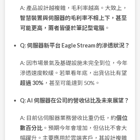
A: 產品設計越複雜，毛利率越高。大致上，
智慧裝置與伺服器的毛利率不相上下，甚至
可能更高，兩者皆優於筆記型電腦
。
Q: 伺服器新平台 Eagle Stream 的滲透狀況？
A: 因市場景氣及基礎設施未完全到位，今年
滲透速度較緩。若單看年底，出貨佔比有望
超過 30%
，甚至可能達到 50%。
Q: AI 伺服器在公司的營收佔比及未來展望？
A: 目前佔伺服器業務營收比重仍低，約
個位
數百分比
。預期今年會增加，但佔比不會大
幅躍升。主要應用於雲端客戶，其設計複雜