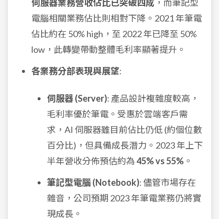
伺服器業務營收佔比已突破四成
，而筆記型
電腦相關業務佔比則相對下降。2021 年筆電
佔比約在 50% high，至 2022 年已降至 50%
low，此轉變帶動整體毛利率顯著提升。
各業務分部表現與展望
:
伺服器 (Server)
: 產品設計複雜度較高，
毛利率優於筆電。受惠於雲端客戶需
求，AI 伺服器雖目前佔比仍低 (約個位數
百分比)，但具備成長潛力。2023 年上下
半年營收分佈預估約為
45% vs 55%
。
筆記型電腦 (Notebook)
: 儘管市場存在
雜音，公司預期 2023 年筆電業務仍將實
現成長。