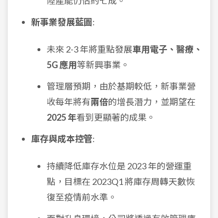
陸產能仍佔約七成。
新事業發展藍圖
:
未來 2-3 年將重點發展
車用電子、醫療、
5G 應用
等新興事業。
管理層預期，由於基期較低，新事業營
收每年將有
兩倍
的增長潛力，並期望在
2025 年
看到更顯著的成果。
庫存與成本控管
:
持續降低庫存水位是 2023 年的營運重
點，目標在 2023Q1 將庫存周轉天數恢
復至疫情前水準。