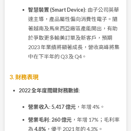
智慧裝置 (Smart Device)
: 由子公司英華
達主導，產品屬性偏向消費性電子。隨
著越南及馬來西亞廠區產能開出，有助
於爭取更多輸美訂單及新客戶，預期
2023 年業績將顯著成長，營收高峰將集
中在下半年的 Q3 及 Q4。
3. 財務表現
2022 全年度關鍵財務數據
:
營業收入
:
5,417 億元
，年增 4%。
營業毛利
:
260 億元
，年增 17%；毛利率
為
4.8%
，優于 2021 年的 4.3%。