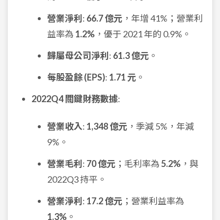
營業淨利
:
66.7 億元
，年增 41%；營業利
益率為
1.2%
，優于 2021 年的 0.9%。
歸屬母公司淨利
:
61.3 億元
。
每股盈餘 (EPS)
:
1.71 元
。
2022Q4 關鍵財務數據
:
營業收入
:
1,348 億元
，季減 5%，年減
9%。
營業毛利
:
70 億元
；毛利率為
5.2%
，與
2022Q3 持平。
營業淨利
:
17.2 億元
；營業利益率為
1.3%
。