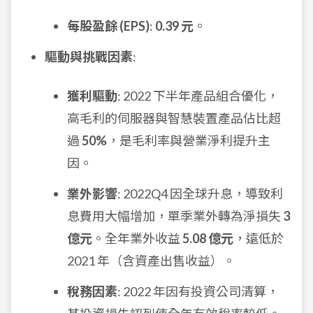
每股盈餘 (EPS)
:
0.39 元
。
驅動與挑戰因素
:
獲利驅動
: 2022 下半年產品組合優化，
高毛利的伺服器與智慧裝置產品佔比超
過
50%
，是毛利率與營業淨利提升主
因。
業外影響
: 2022Q4 因全球升息，導致利
息費用大幅增加，單季業外轉為淨損失
3
億元
。全年業外收益
5.08 億元
，遠低於
2021 年（含資產出售收益）。
稅務因素
: 2022 年因有投資公司清算，