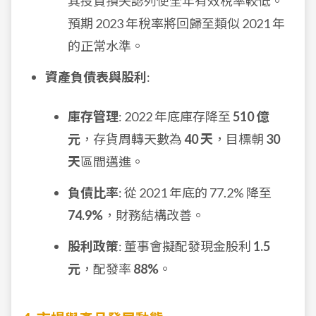
其投資損失認列使全年有效稅率較低。
預期 2023 年稅率將回歸至類似 2021 年
的正常水準。
資產負債表與股利
:
庫存管理
: 2022 年底庫存降至
510 億
元
，存貨周轉天數為
40 天
，目標朝
30
天
區間邁進。
負債比率
: 從 2021 年底的 77.2% 降至
74.9%
，財務結構改善。
股利政策
: 董事會擬配發現金股利
1.5
元
，配發率
88%
。