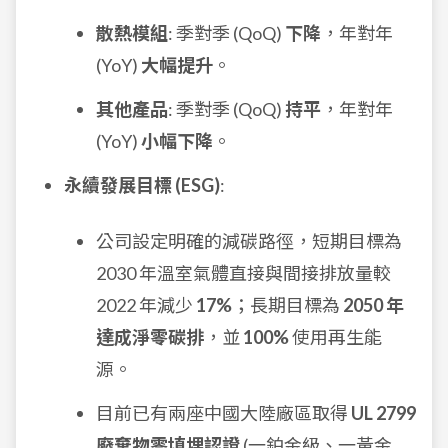
散熱模組
: 季對季 (QoQ)
下降
，年對年
(YoY)
大幅提升
。
其他產品
: 季對季 (QoQ)
持平
，年對年
(YoY)
小幅下降
。
永續發展目標 (ESG)
:
公司設定明確的減碳路徑，短期目標為
2030 年溫室氣體直接與間接排放量較
2022 年減少
17%
；長期目標為
2050 年
達成淨零碳排
，並
100%
使用再生能
源。
目前已有兩座中國大陸廠區取得
UL 2799
廢棄物零填埋認證
(一鉑金級、一黃金