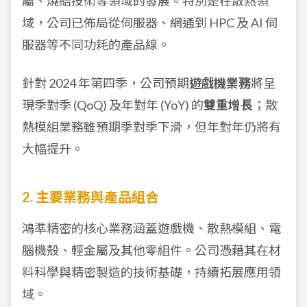
屬、燒結技術等領域的發展。特別是在散熱領
域，公司已佈局從伺服器、網通到 HPC 及 AI 伺
服器等不同功耗的產品線。
針對 2024 年第四季，公司預期
遊戲機業務
將呈
現季對季 (QoQ) 及年對年 (YoY) 的
雙重增長
；散
熱模組業務雖預期季對季下滑，但年對年仍將有
大幅提升。
2. 主要業務與產品組合
鴻準精密的核心業務涵蓋遊戲機、散熱模組、電
腦機殼、輕金屬及其他零組件。公司憑藉其在材
料科學與精密製造的技術基礎，持續拓展應用領
域。