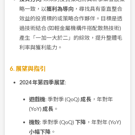
略一致，以
獲利為導向
，尋找具有垂直整合
效益的投資標的或策略合作夥伴。目標是透
過技術結合 (如輕金屬機構件搭配散熱技術)
產生「一加一大於二」的綜效，提升整體毛
利率與獲利能力。
6. 展望與指引
2024 年第四季展望
:
遊戲機
: 季對季 (QoQ)
成長
，年對年
(YoY)
成長
。
機殼
: 季對季 (QoQ)
下降
，年對年 (YoY)
小幅下降
。