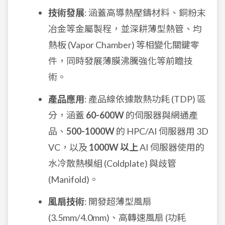
技術發展
: 涵蓋高導熱壓鑄材料、銅粉末
冶金等金屬製程，並深耕薄型熱管、均
熱板 (Vapor Chamber) 等相變化關鍵零
件，同時發展薄膜沸騰強化等前瞻技
術。
產品應用
: 產品線依據散熱功耗 (TDP) 區
分，涵蓋
60-600W
的伺服器與網通產
品、
500-1000W
的 HPC/AI 伺服器用 3D
VC，以及
1000W 以上
AI 伺服器使用的
水冷散熱模組 (Coldplate) 與歧管
(Manifold)。
風扇技術
: 開發超薄型風扇
(3.5mm/4.0mm)、高轉速風扇 (功耗