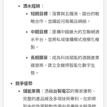
酒水經銷
：
短期目標
：落實與五糧液、國台的戰
略合作，並鋪設河南萬店網絡。
中期目標
：建構中國最大的互聯網酒
水平台，並將私域復購模式規模化複
製。
長期願景
：成為科技賦能的酒類產業
運營商，建立全鏈條智能化數字生
態。
競爭優勢
儲能業務
：憑藉
台製電芯
的獨家優勢、
完整的產品線及多項技術專利，在即將
到來的政策驅動市場中具備強大競爭壁