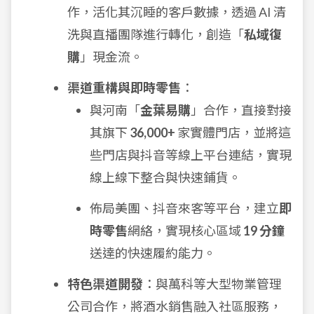
作，活化其沉睡的客戶數據，透過 AI 清
洗與直播團隊進行轉化，創造「
私域復
購
」現金流。
渠道重構與即時零售
：
與河南「
金葉易購
」合作，直接對接
其旗下
36,000+
家實體門店，並將這
些門店與抖音等線上平台連結，實現
線上線下整合與快速鋪貨。
佈局美團、抖音來客等平台，建立
即
時零售
網絡，實現核心區域
19 分鐘
送達的快速履約能力。
特色渠道開發
：與萬科等大型物業管理
公司合作，將酒水銷售融入社區服務，