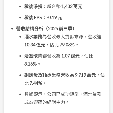
稅後淨損
：新台幣
1,433 萬元
稅後 EPS
：
-0.19 元
營收結構分析（2025 前三季）
酒水業務
為營收最大貢獻來源，營收達
10.34 億元
，佔比
79.08%
。
活塞環
業務營收為
1.07 億元
，佔比
8.16%
。
銅螺母及軸承
業務營收為
9,719 萬元
，佔
比
7.44%
。
數據顯示，公司已成功轉型，酒水業務
成為營運的絕對主力。