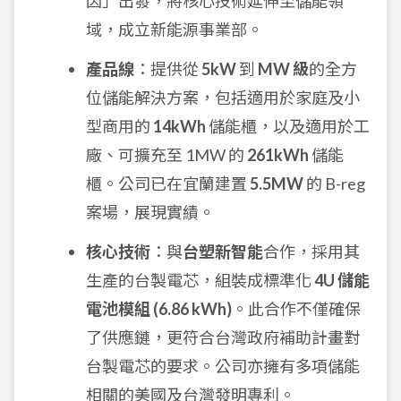
因」出發，將核心技術延伸至儲能領
域，成立新能源事業部。
產品線
：提供從
5kW
到
MW 級
的全方
位儲能解決方案，包括適用於家庭及小
型商用的
14kWh
儲能櫃，以及適用於工
廠、可擴充至 1MW 的
261kWh
儲能
櫃。公司已在宜蘭建置
5.5MW
的 B-reg
案場，展現實績。
核心技術
：與
台塑新智能
合作，採用其
生產的台製電芯，組裝成標準化
4U 儲能
電池模組 (6.86 kWh)
。此合作不僅確保
了供應鏈，更符合台灣政府補助計畫對
台製電芯的要求。公司亦擁有多項儲能
相關的美國及台灣發明專利。