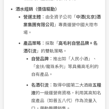
酒水經銷（價值驅動）
營運主體
：由全資子公司「
中酒(北京)酒
業集團有限公司
」專責運營中國大陸市
場。
產品策略
：採取「
高毛利自營品牌 + 名
酒引流
」的雙軌策略。
自營品牌
：推出如「人民小酒」、
「金扶/龍珠系列」等具備高毛利的
自有產品。
名酒引流
：取得中國第二大酒廠
五糧
液
的一級運營商資格，利用其高知名
度產品（如普五八代）作為流量入
口，帶動整體銷售。