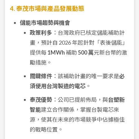
4. 泰茂市場與產品發展動態
儲能市場趨勢與機會
政策利多
：台灣政府已核定儲能補助計
畫，預計自 2026 年起針對「表後儲能」
提供每
1MWh
補助
500 萬
元新台幣的激
勵措施。
關鍵條件
：該補助計畫的唯一要求是
必
須使用台灣製造的電芯
。
泰茂優勢
：公司已提前佈局，與
台塑新
智能
建立合作關係，掌握台製電芯來
源，使其在未來的市場競爭中佔據極佳
的戰略位置。