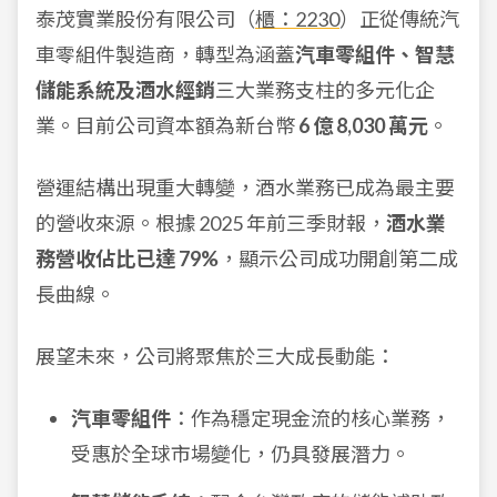
泰茂實業股份有限公司（
櫃：2230
）正從傳統汽
車零組件製造商，轉型為涵蓋
汽車零組件、智慧
儲能系統及酒水經銷
三大業務支柱的多元化企
業。目前公司資本額為新台幣
6 億 8,030 萬元
。
營運結構出現重大轉變，酒水業務已成為最主要
的營收來源。根據 2025 年前三季財報，
酒水業
務營收佔比已達 79%
，顯示公司成功開創第二成
長曲線。
展望未來，公司將聚焦於三大成長動能：
汽車零組件
：作為穩定現金流的核心業務，
受惠於全球市場變化，仍具發展潛力。