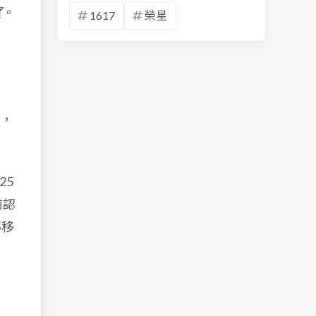
望。
1617
榮星
，
25
前認
轉移