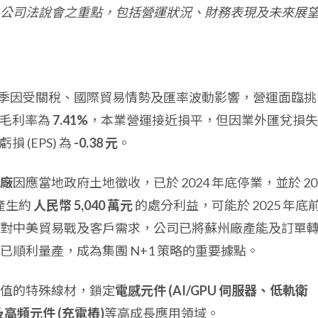
公司法說會之重點，包括營運狀況、財務表現及未來展
年前三季因受關稅、國際貿易情勢及匯率波動影響，營運面臨挑
毛利率為
7.41%
，本業營運接近損平，但因業外匯兌損失
損 (EPS) 為
-0.38 元
。
廠
因應當地政府土地徵收，已於 2024 年底停業，並於 20
產生約
人民幣 5,040 萬元
的處分利益，可能於 2025 年底
對中美貿易戰及客戶需求，公司已將蘇州廠產能及訂單
已順利量產，成為集團 N+1 策略的重要據點。
值的特殊線材，鎖定
電感元件 (AI/GPU 伺服器、低軌衛
及高頻元件 (充電樁)
等高成長應用領域。