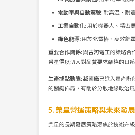
電動車與自動駕駛:
耐高溫、耐
工業自動化:
用於機器人、精密
綠色能源:
用於充電樁、高效能
重要合作關係:
與
古河電工
的策略合
榮星得以切入對品質要求嚴格的日系
生產據點動態:
越南廠
已進入量產階
的關鍵佈局，有助於分散地緣政治風
5. 榮星營運策略與未來發展
榮星的長期發展策略聚焦於技術升級