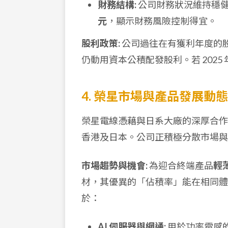
財務結構:
公司財務狀況維持穩
元
，顯示財務風險控制得宜。
股利政策:
公司過往在有獲利年度的
仍動用資本公積配發股利。若 202
4. 榮星市場與產品發展動態
榮星電線憑藉與日系大廠的深厚合作
香港及日本。公司正積極分散市場與
市場趨勢與機會:
為迎合終端產品
輕
材，其優異的「佔積率」能在相同體
於：
AI 伺服器與網通:
用於功率電感的