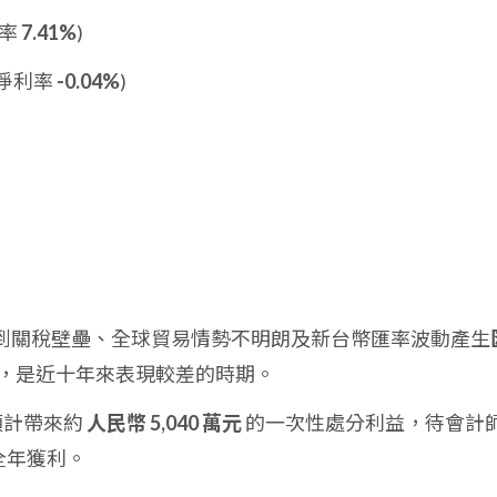
利率
7.41%
)
業淨利率
-0.04%
)
要受到關稅壁壘、全球貿易情勢不明朗及新台幣匯率波動產生
，是近十年來表現較差的時期。
預計帶來約
人民幣 5,040 萬元
的一次性處分利益，待會計
的全年獲利。