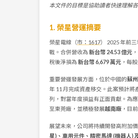
本文件的目標是協助讀者快速理解各
1. 榮星營運摘要
榮星電線（
市：1617
） 2025 
戰。合併營收為
新台幣 24.53 億元
，
稅後淨損為
新台幣 6,679 萬元
，每股虧
重要營運發展方面，位於中國的
蘇州
年 11 月完成資產移交。此案預計將
列，對當年度損益有正面貢獻。為應
至東莞廠，並積極發展
越南廠
，目前
展望未來，公司將持續開發高附加價
星)、車用元件、精密馬達 (機器人) 