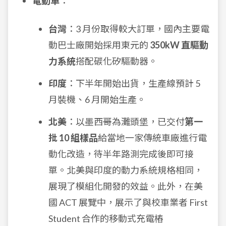
電動車
：
台灣
：3 月份取得較大訂單，國內主要電
動巴士廠開始採用東元的
350kW 直驅動
力系統
搭配碳化矽驅動器。
印度
：下半年開始出貨，生產線預計 5
月裝機、6 月開始生產。
北美
：以墨西哥為灘頭堡，已交付
第一
批 10 組樣品
給當地一家傳統車廠進行電
動化改造，待半年路測完成後即可接
單。北美與印度的動力系統規格相同，
展現了模組化開發的效益。此外，在美
國 ACT 展覽中，展示了與校車業者 First
Student 合作的移動式充電樁