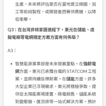
生產，未來將評估是否在當地建立線圈、加
工等前段製程，或開發墨西哥供應鏈，以降
低衝擊。
Q3：在台灣非核家園進程下，東元在儲能、虛
擬電廠等電網穩定方案方面有何佈局？
A3：
智慧能源事業部是未來發展重點。在
強韌電
網
方面，東元已承攬台電的 STATCOM 工程
案，並將持續投標新案。在
儲能
方面，許多
大型企業已浮現需求，東元將積極爭取，提
供從太陽能案場建置、綠電銷售、儲能系統
到變壓器、匯流排等一站式解決方案。預計