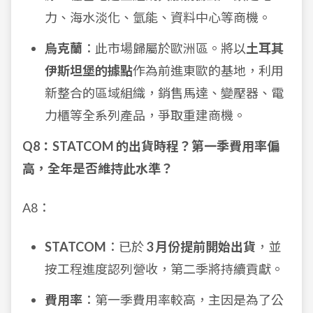
力、海水淡化、氫能、資料中心等商機。
烏克蘭
：此市場歸屬於歐洲區。將以
土耳其
伊斯坦堡的據點
作為前進東歐的基地，利用
新整合的區域組織，銷售馬達、變壓器、電
力櫃等全系列產品，爭取重建商機。
Q8：STATCOM 的出貨時程？第一季費用率偏
高，全年是否維持此水準？
A8：
STATCOM
：已於
3 月份提前開始出貨
，並
按工程進度認列營收，第二季將持續貢獻。
費用率
：第一季費用率較高，主因是為了公