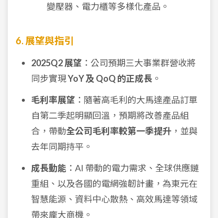
變壓器、電力櫃等多樣化產品。
6. 展望與指引
2025Q2 展望
：公司預期三大事業群營收將
同步實現
YoY 及 QoQ 的正成長
。
毛利率展望
：隨著高毛利的大馬達產品訂單
自第二季起明顯回溫，預期將改善產品組
合，帶動
全公司毛利率較第一季提升
，並與
去年同期持平。
成長動能
：AI 帶動的電力需求、全球供應鏈
重組、以及各國的電網強韌計畫，為東元在
智慧能源、資料中心散熱、高效馬達等領域
帶來龐大商機。