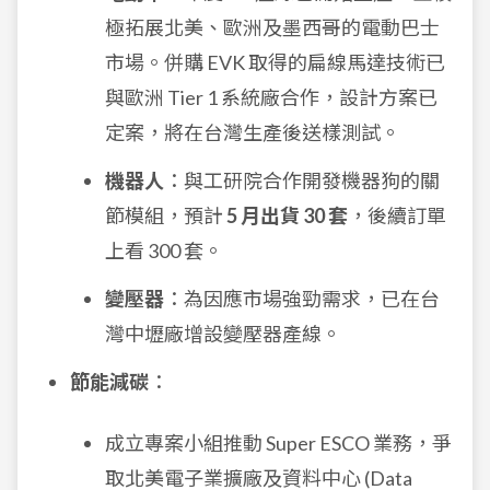
極拓展北美、歐洲及墨西哥的電動巴士
市場。併購 EVK 取得的扁線馬達技術已
與歐洲 Tier 1 系統廠合作，設計方案已
定案，將在台灣生產後送樣測試。
機器人
：與工研院合作開發機器狗的關
節模組，預計
5 月出貨 30 套
，後續訂單
上看 300 套。
變壓器
：為因應市場強勁需求，已在台
灣中壢廠增設變壓器產線。
節能減碳
：
成立專案小組推動 Super ESCO 業務，爭
取北美電子業擴廠及資料中心 (Data