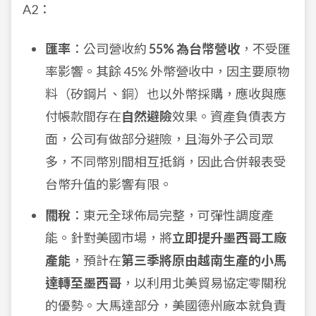
A2：
匯率
：公司營收約
55% 為台幣營收
，不受匯
率影響。其餘 45% 外幣營收中，因主要原物
料（矽鋼片、銅）也以外幣採購，應收與應
付帳款間存在
自然避險
效果。資產負債表方
面，公司有做部分避險，且海外子公司眾
多，不同幣別間相互抵銷，因此合併報表受
台幣升值的影響有限。
關稅
：東元全球佈局完整，可彈性調度產
能。針對美國市場，將
立即提升墨西哥工廠
產能
，預計在
第三季將原由越南生產的小馬
達轉至墨西哥
，以利用北美貿易協定零關稅
的優勢。大馬達部分，美國德州廠本就負責