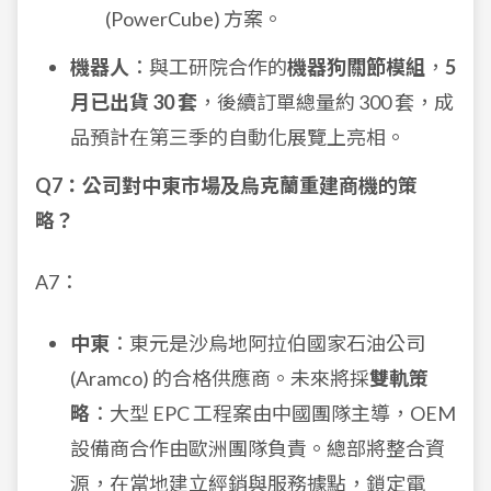
(PowerCube) 方案。
機器人
：與工研院合作的
機器狗關節模組
，
5
月已出貨 30 套
，後續訂單總量約 300 套，成
品預計在第三季的自動化展覽上亮相。
Q7：公司對中東市場及烏克蘭重建商機的策
略？
A7：
中東
：東元是沙烏地阿拉伯國家石油公司
(Aramco) 的合格供應商。未來將採
雙軌策
略
：大型 EPC 工程案由中國團隊主導，OEM
設備商合作由歐洲團隊負責。總部將整合資
源，在當地建立經銷與服務據點，鎖定電