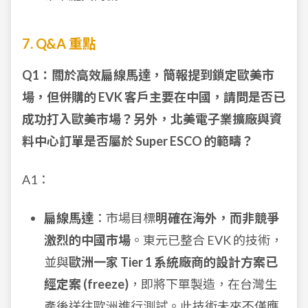
7. Q&A 重點
Q1：關於高效扁線馬達，簡報提到鎖定歐美市
場，但併購的 EVK 客戶主要在中國，請問是否已
成功打入歐美市場？另外，北美電子業擴廠與資
料中心訂單是否屬於 Super ESCO 的範疇？
A1：
扁線馬達
：市場目標
明確在海外，而非競爭
激烈的中國市場
。東元已整合 EVK 的技術，
並與
歐洲一家 Tier 1 系統廠商的設計方案已
經定案 (freeze)
，即將下單製造，在台灣生
產後送往歐洲進行測試。此技術未來不僅應