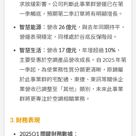
求放緩影響。公司判斷此事業群營運已在第
一季觸底，預期第二季訂單將有明顯增長。
智慧能源
：營收
26 億元
，與去年同期持平，
營運表現穩定，同樣處於谷底反彈階段。
智慧生活
：營收
17 億元
，年增超過
10%
，
主要受惠於空調產品營收成長。自 2025 年第
一季起，為使業務性質分類更清晰，原歸屬
於此事業群的宅配通、東捷、東訊等關係企
業營收已調整至「其他」類別，未來此事業
群將更專注於空調相關業務。
3. 財務表現
2025Q1 關鍵財務數據
：