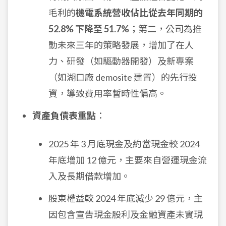
毛利的
機電系統營收佔比從去年同期的
52.8% 下降至 51.7%
；第二，公司為推
動未來三年的策略發展，增加了在人
力、研發（如驅動器開發）及新專案
（如湖口廠 demosite 建置）的先行投
資，導致費用率暫時性偏高。
資產負債表重點
：
2025 年 3 月底現金及約當現金較 2024
年底增加 12 億元，主要來自營運現金流
入及長期借款增加。
股東權益較 2024 年底減少 29 億元，主
因包含宣告現金股利及金融資產未實現