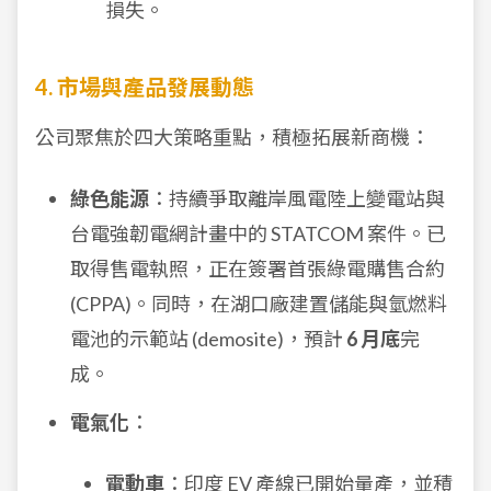
損失。
4. 市場與產品發展動態
公司聚焦於四大策略重點，積極拓展新商機：
綠色能源
：持續爭取離岸風電陸上變電站與
台電強韌電網計畫中的 STATCOM 案件。已
取得售電執照，正在簽署首張綠電購售合約
(CPPA)。同時，在湖口廠建置儲能與氫燃料
電池的示範站 (demosite)，預計
6 月底
完
成。
電氣化
：
電動車
：印度 EV 產線已開始量產，並積