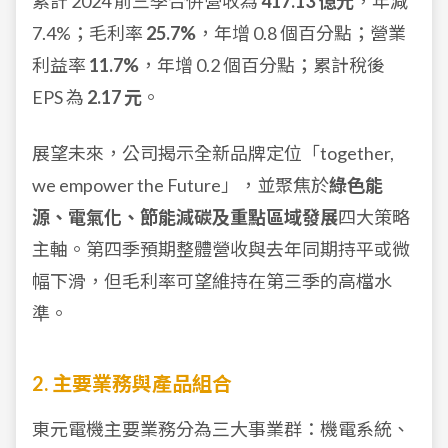
累計 2024 前三季合併營收為
417.13 億元
，年減
7.4%；毛利率
25.7%
，年增 0.8 個百分點；營業
利益率
11.7%
，年增 0.2 個百分點；累計稅後
EPS 為
2.17 元
。
展望未來，公司揭示全新品牌定位「together,
we empower the Future」，並聚焦於
綠色能
源、電氣化、節能減碳及重點區域發展
四大策略
主軸。第四季預期整體營收與去年同期持平或微
幅下滑，但毛利率可望維持在第三季的高檔水
準。
2. 主要業務與產品組合
東元電機主要業務分為三大事業群：機電系統、