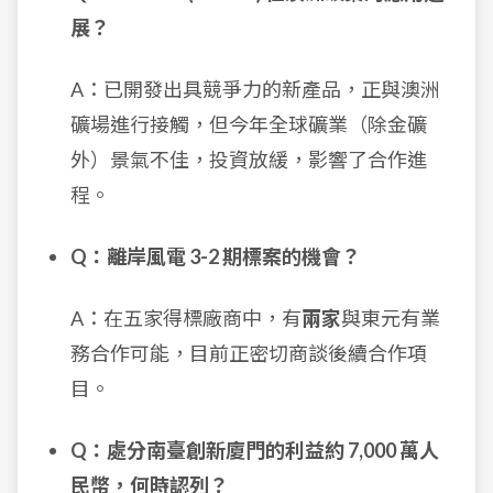
展？
A：已開發出具競爭力的新產品，正與澳洲
礦場進行接觸，但今年全球礦業（除金礦
外）景氣不佳，投資放緩，影響了合作進
程。
Q：離岸風電 3-2 期標案的機會？
A：在五家得標廠商中，有
兩家
與東元有業
務合作可能，目前正密切商談後續合作項
目。
Q：處分南臺創新廈門的利益約 7,000 萬人
民幣，何時認列？