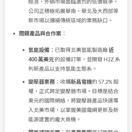
經濟，外銷市場面臨激烈的低價競爭。
公司正積極拓展華南、華北及大西部等
新市場以彌補傳統區域的業務缺口。
關鍵產品與合作案
：
氫能設備
：已取得北美氫能製造廠
近
400 萬美元
的設備訂單，並開發 H2Z 系
列新產品以支持氫能生態系。
變壓器業務
：收購
新昌電機
約 57.2% 股
權，正式跨足變壓器市場。目標是結合
東元的國際網絡，將變壓器產品快速導
入北美市場，以掌握美國電網更新及新
能源建置的龐大商機。