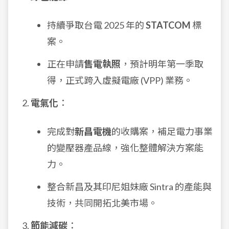
持續爭取台電 2025 年的
STATCOM
標
案。
正在申請
售電執照
，預計明年第一季取
得，正式跨入虛擬電廠 (VPP) 業務。
電氣化
：
完成對
新昌電機
的收購案，補足電力事業
的變壓器產品線，強化整體解決方案能
力。
整合新昌及其印尼姐妹廠 Sintra 的產能與
技術，共同開拓北美市場。
節能減碳
：