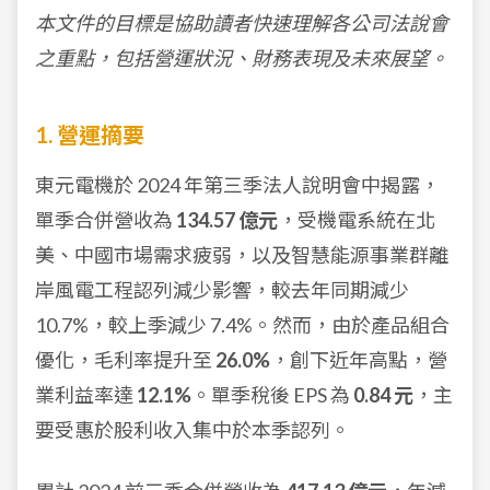
本文件的目標是協助讀者快速理解各公司法說會
之重點，包括營運狀況、財務表現及未來展望。
1. 營運摘要
東元電機於 2024 年第三季法人說明會中揭露，
單季合併營收為
134.57 億元
，受機電系統在北
美、中國市場需求疲弱，以及智慧能源事業群離
岸風電工程認列減少影響，較去年同期減少
10.7%，較上季減少 7.4%。然而，由於產品組合
優化，毛利率提升至
26.0%
，創下近年高點，營
業利益率達
12.1%
。單季稅後 EPS 為
0.84 元
，主
要受惠於股利收入集中於本季認列。