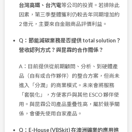
台灣高鐵、台汽電
等公司的投資。若排除此
因素，第三季整體獲利仍較去年同期增加約
2 億元，主要來自金融商品評價利益。
Q：節能減碳業務是否提供 total solution？
營收認列方式？與昆霖的合作關係？
A：目前提供從前期顧問、分析、到硬體產
品（自有或合作夥伴）的整合方案，但尚未
進入「分潤」的商業模式。未來會將服務
「套裝化」，方便客戶與其他 ESCO 夥伴使
用。與昆霖公司產品重疊性高，屬於競爭關
係，會優先使用自家產品。
Q：E-House (VBSkit) 在澳洲礦業的應用進