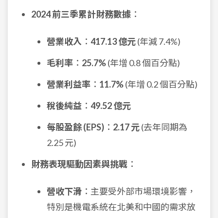
2024 前三季累計財務數據
：
營業收入
：
417.13 億元
(年減 7.4%)
毛利率
：
25.7%
(年增 0.8 個百分點)
營業利益率
：
11.7%
(年增 0.2 個百分點)
稅後純益
：
49.52 億元
每股盈餘 (EPS)
：
2.17 元
(去年同期為
2.25 元)
財務表現驅動因素與挑戰
：
營收下滑
：主要受外部市場環境影響，
特別是機電系統在北美和中國的需求放