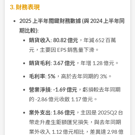
3. 財務表現
2025 上半年關鍵財務數據 (與 2024 上半年同
期比較)
:
銷貨收入
:
80.82 億元
，年減 652 百萬
元，主要因 EPS 銷售量下滑。
銷貨毛利
:
3.67 億元
，年增 1.28 億元。
毛利率
:
5%
，高於去年同期的 3%。
營業淨損
:
-1.69 億元
，虧損較去年同期
的 -2.86 億元收斂 1.17 億元。
業外支出
:
1.86 億元
，主因是 2025Q2 台
幣走升產生鉅額匯兌損失，與去年同期
業外收入 1.12 億元相比，差異達 2.98 億