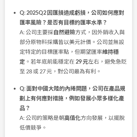
Q: 2025Q2 因匯損造成虧損，公司如何應對
匯率風險？是否有目標的匯率水準？
A: 公司主要採
自然避險
方式，因外銷收入與
部分原物料採購皆以美元計價。公司並無設
定特定的目標匯率點，但期望匯率
維持穩
定
。若年底前能穩定在
29 元
左右，避免急貶
至 28 或 27 元，對公司最為有利。
Q: 面對中國大陸的內捲問題，公司在產品規
劃上有何應對措施，例如發展小眾多樣化產
品？
A: 公司的策略是朝
高值化
方向發展，以擺脫
低價競爭。