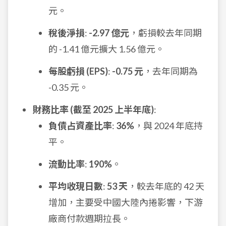
元。
稅後淨損
:
-2.97 億元
，虧損較去年同期
的 -1.41 億元擴大 1.56 億元。
每股虧損 (EPS)
:
-0.75 元
，去年同期為
-0.35 元。
財務比率 (截至 2025 上半年底)
:
負債占資產比率
:
36%
，與 2024 年底持
平。
流動比率
:
190%
。
平均收現日數
:
53 天
，較去年底的 42 天
增加，主要受中國大陸內捲影響，下游
廠商付款週期拉長。