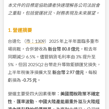
本文件的目標是協助讀者快速理解各公司法說會
之重點，包括營運狀況、財務表現及未來展望。
1. 營運摘要
台達化 （
市：1309
）2025 年上半年面臨多重市
場挑戰，合併營收為
新台幣 80.8 億元
，較去年
同期減少 6.5%。儘管銷貨毛利率由 3% 提升至
5%，但因 2025Q2 台幣走升導致鉅額匯兌損失，
上半年稅後淨損擴大至
新台幣 2.97 億元
，每股
虧損為
-0.75 元
。
營運主要受四大因素衝擊：
美國關稅政策不確定
性
、
匯率波動
、
中國大陸產能嚴重外溢
及
大陸經