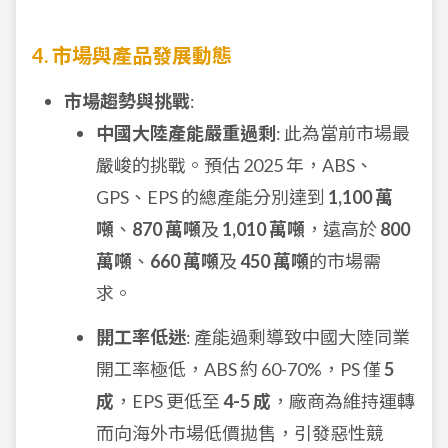
4. 市場與產品發展動態
市場趨勢與挑戰
:
中國大陸產能嚴重過剩
: 此為當前市場最
嚴峻的挑戰。預估 2025 年，ABS、
GPS、EPS 的總產能分別達到
1,100 萬
噸
、
870 萬噸
及
1,010 萬噸
，遠高於
800
萬噸
、
660 萬噸
及
450 萬噸
的市場需
求。
開工率低迷
: 產能過剩導致中國大陸同業
開工率極低，ABS 約 60-70%，PS 僅
5
成
，EPS 更低至
4-5 成
，廠商為維持運轉
而向海外市場低價拋售，引發惡性競