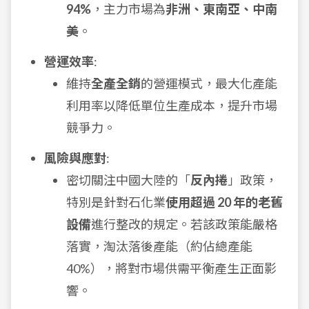
94%
，主力市場為
非洲、東南亞、中南
美
。
營運效率
:
維持
全產全銷
的營運模式，最大化產能
利用率以降低單位生產成本，提升市場
競爭力。
風險與應對
:
密切關注中國大陸的「
反內捲
」政策，
特別是針對石化業
使用超過 20 年的老舊
設備
進行整改的規定。若該政策能嚴格
落實，淘汰落後產能（約佔總產能
40%），將對市場供需平衡產生正面影
響。