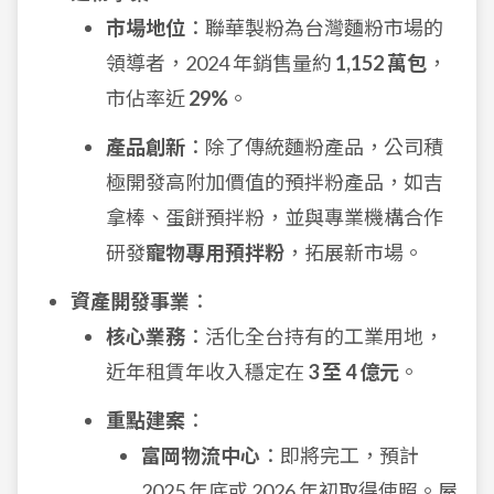
市場地位
：聯華製粉為台灣麵粉市場的
領導者，2024 年銷售量約
1,152 萬包
，
市佔率近
29%
。
產品創新
：除了傳統麵粉產品，公司積
極開發高附加價值的預拌粉產品，如吉
拿棒、蛋餅預拌粉，並與專業機構合作
研發
寵物專用預拌粉
，拓展新市場。
資產開發事業
：
核心業務
：活化全台持有的工業用地，
近年租賃年收入穩定在
3 至 4 億元
。
重點建案
：
富岡物流中心
：即將完工，預計
2025 年底或 2026 年初取得使照。屋