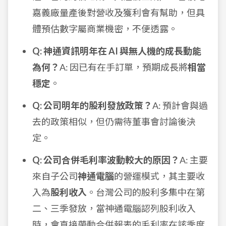
嘉義廠量產後對營收及獲利會有幫助，但具
體預估數字屬商業機密，不便透露。
Q: 神通資訊明年在 AI 與無人機的成長動能
為何？
A: 因已有在手訂單，預期成長將
相當
穩定
。
Q: 公司明年的股利發放政策？
A: 預計會與過
去的政策相似，但仍需待董事會討論後決
定。
Q: 公司合併毛利率波動較大的原因？
A: 主要
來自子公司
神通電腦
的營運模式，其主要收
入為
股利收入
。台灣公司的股利多集中在第
二、三季發放，當神通電腦認列股利收入
時，會直接帶動合併報表的毛利率在該季度