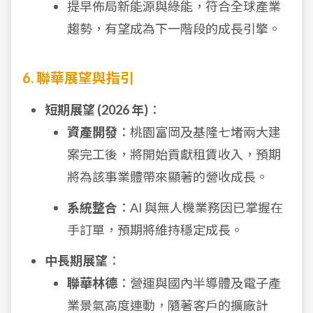
提早佈局新能源與綠能，符合全球產業
趨勢，有望成為下一階段的成長引擎。
6. 聯華展望與指引
短期展望 (2026 年)
：
資產開發
：桃園富岡及基隆七堵兩大建
案完工後，將開始貢獻租賃收入，預期
將為該事業體帶來顯著的營收成長。
系統整合
：AI 與無人機業務因已掌握在
手訂單，預期將維持穩定成長。
中長期展望
：
聯華林德
：營運與國內半導體及電子產
業景氣高度連動，隨著客戶的擴廠計