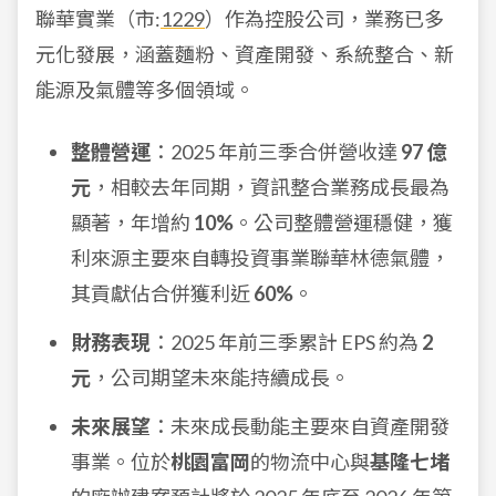
聯華實業（市:
1229
）作為控股公司，業務已多
元化發展，涵蓋麵粉、資產開發、系統整合、新
能源及氣體等多個領域。
整體營運
：2025 年前三季合併營收達
97 億
元
，相較去年同期，資訊整合業務成長最為
顯著，年增約
10%
。公司整體營運穩健，獲
利來源主要來自轉投資事業聯華林德氣體，
其貢獻佔合併獲利近
60%
。
財務表現
：2025 年前三季累計 EPS 約為
2
元
，公司期望未來能持續成長。
未來展望
：未來成長動能主要來自資產開發
事業。位於
桃園富岡
的物流中心與
基隆七堵