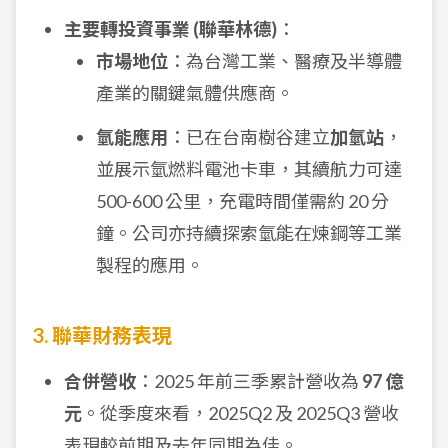
主要轉投資事業 (聯華林德)
：
市場地位
：為台灣工業、醫療及半導體
產業的關鍵氣體供應商。
氫能應用
：已在台南樹谷建立
加氫站
，
並展示氫燃料電池卡車，其續航力可達
500-600 公里，充電時間僅需約 20 分
鐘。公司亦持續探索氫能在煉鋼等工業
製程的應用。
3. 聯華財務表現
合併營收
：2025 年前三季累計營收為
97 億
元
。從季度來看，2025Q2 及 2025Q3 營收
表現較前期及去年同期為佳。