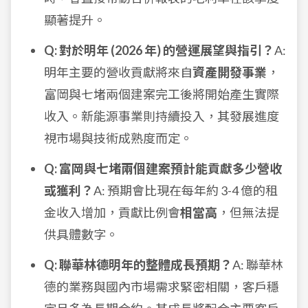
顯著提升。
Q: 對於明年 (2026 年) 的營運展望與指引？
A:
明年主要的營收貢獻將來自
資產開發事業
，
富岡與七堵兩個建案完工後將開始產生實際
收入。新能源事業則持續投入，其發展進度
視市場與技術成熟度而定。
Q: 富岡與七堵兩個建案預計能貢獻多少營收
或獲利？
A: 預期會比現在每年約 3-4 億的租
金收入增加，貢獻比例會
相當高
，但無法提
供具體數字。
Q: 聯華林德明年的整體成長預期？
A: 聯華林
德的業務與國內市場需求緊密相關，客戶穩