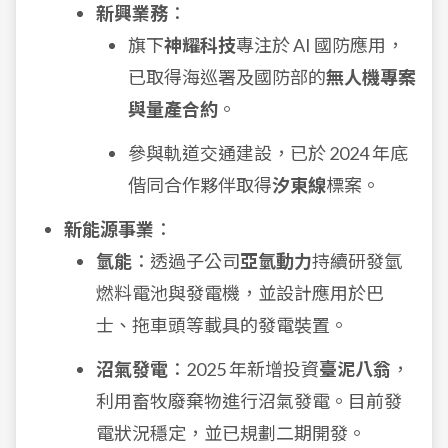
新興業務
：
旗下
神耀科技
專注於 AI 國防應用，
已取得海巡署及國防部的
無人機專案
與量產合約
。
參與軌道交通建設，已於 2024 年底
偕同合作夥伴取得
汐東線
標案。
新能源事業
：
氫能
：透過子公司
亞氫動力
持續研發氫
燃料電池與發電機，並設計應用於巴
士、拖車頭等載具的發電裝置。
沼氣發電
：2025 年新增投資
臺泥八翁
，
利用畜牧廢棄物進行沼氣發電。目前發
電狀況穩定，並已規劃二期開發。