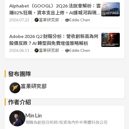
Alphabet（GOOGL）2Q26 法說會解析：雲
端82%狂飆、資本支出上修，AI護城河與現金
流風險全解讀
2026.07.22
富果研究部
Eddie Chen
Adobe 2026 Q2 財報分析：營收創新高為何
股價反跌？AI 轉型與免費增值策略解析
2026.06.11
富果研究部
Eddie Chen
發布團隊
富果研究部
作者介紹
Min Lin
現職為創投分析師/投資海內外半導體科技公司