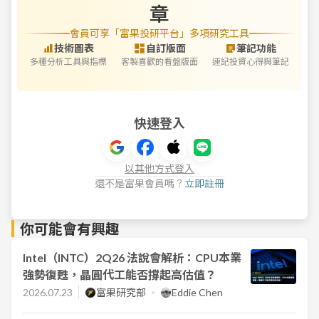
章
會員可享「富果投研平台」多項研究工具
技術圖表
自訂版面
筆記功能
多種分析工具與指標
客製喜歡的看盤版面
速記投資心得與筆記
快速登入
以其他方式登入
還不是富果會員嗎？
立即註冊
你可能會有興趣
Intel（INTC）2Q26 法說會解析：CPU本業
強勢復甦，晶圓代工能否撐起高估值？
2026.07.23
富果研究部
Eddie Chen