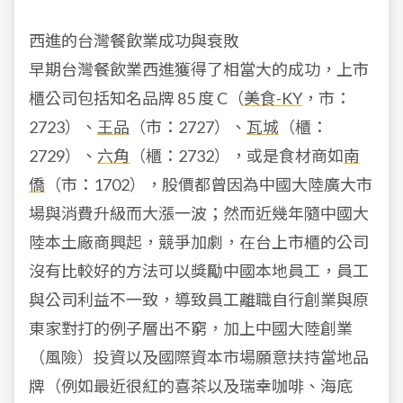
西進的台灣餐飲業成功與衰敗
早期台灣餐飲業西進獲得了相當大的成功，上市
櫃公司包括知名品牌 85 度 C（
美食-KY
，市：
2723）、
王品
（市：2727）、
瓦城
（櫃：
2729）、
六角
（櫃：2732），或是食材商如
南
僑
（市：1702），股價都曾因為中國大陸廣大市
場與消費升級而大漲一波；然而近幾年隨中國大
陸本土廠商興起，競爭加劇，在台上市櫃的公司
沒有比較好的方法可以獎勵中國本地員工，員工
與公司利益不一致，導致員工離職自行創業與原
東家對打的例子層出不窮，加上中國大陸創業
（風險）投資以及國際資本市場願意扶持當地品
牌（例如最近很紅的喜茶以及瑞幸咖啡、海底