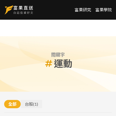
富果研究
富果學院
關鍵字
運動
全部
台股
(
1
)