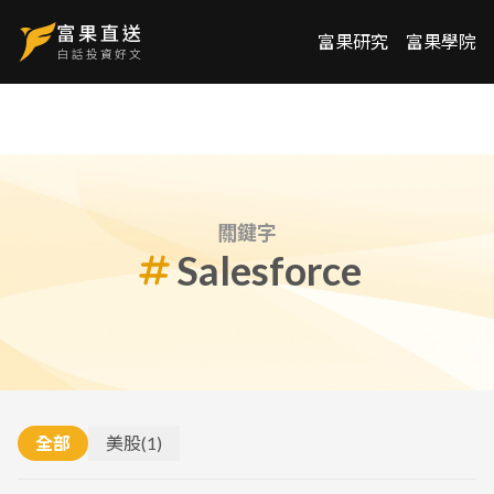
富果研究
富果學院
關鍵字
Salesforce
全部
美股
(
1
)