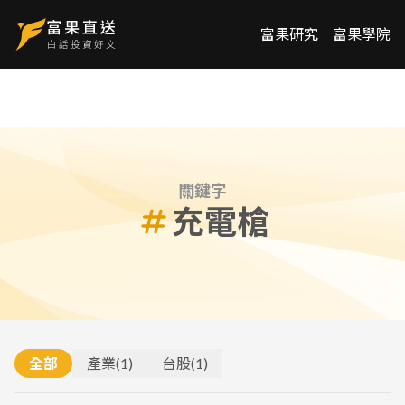
富果研究
富果學院
關鍵字
充電槍
全部
產業
(
1
)
台股
(
1
)