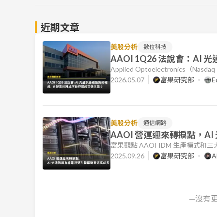
近期文章
美股分析
數位科技
AAOI 1Q26 法說會：
百億估值？
Applied Optoelectronics（N
受惠於資料中心對 AI 光通訊基
2026.05.07
富果研究部
E
對於其從 400G 轉型至 800
達擔憂，導致財報發布後股價一度面
美股分析
通信網路
AAOI 營運迎來轉捩點，
富果觀點 AAOI IDM 生產模式
速光通訊需求，矽光子成重點解方，A
2025.09.26
富果研究部
A
定 CSP 業者，與三大雲端巨頭深度
要物資，有望快速改善 AAOI 產
網路基礎設
—沒有