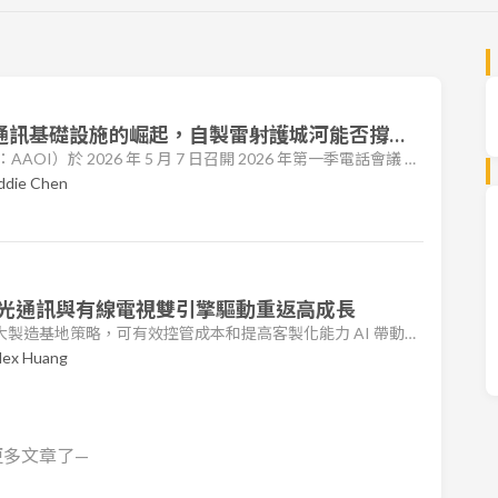
AI 光通訊基礎設施的崛起，自製雷射護城河能否撐起
asdaq：AAOI）於 2026 年 5 月 7 日召開 2026 年第一季電話會議 ，
礎設施的強勁需求，公司單季營收創下歷史同期新高 。然而，市場
ddie Chen
G 的產能爬坡進度、高昂的估值，以及韌體升級造成的短期出貨遞延表
臨劇烈波動 。以下為市場核心觀點更新：
AI 光通訊與有線電視雙引擎驅動重返高成長
和三大製造基地策略，可有效控管成本和提高客製化能力 AI 帶動高
AOI 憑藉早期技術佈局佔得先機 AAOI 資料中心業務高度綁
lex Huang
合作，確立 AI 時代核心戰略地位 光通訊元件為 AI 軍備競賽重
品組合及獲利狀況 市場競爭白熱化，迫使有線電視業者必須進行
更多文章了—