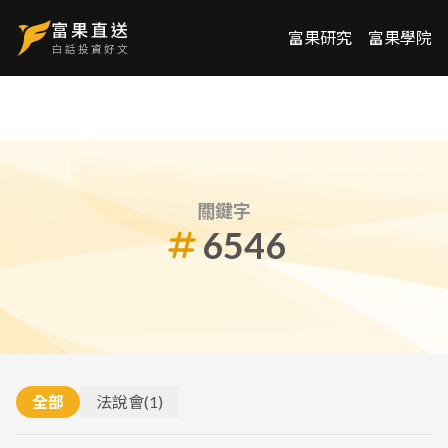
富果研究
富果學院
關鍵字
6546
全部
法說會
(
1
)