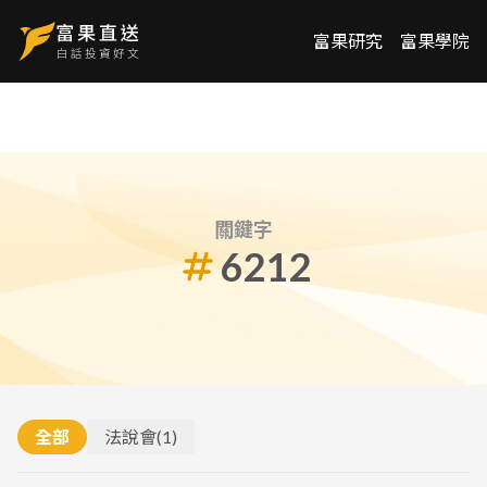
富果研究
富果學院
關鍵字
6212
全部
法說會
(
1
)