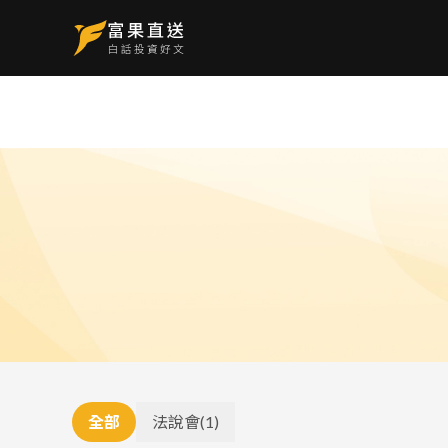
全部
法說會
(
1
)