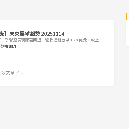
未來展望趨勢 20251114
 年第三季營運表現顯著回溫，營收達新台幣 1.28 億元，較上一季
%。毛利率維持在 22%，但因公司仍處於轉型階段，營業利益率為
法說會助理
轉虧為盈，實現每股盈餘 (EPS) 新台幣 0.4 元，但 2025 前三
 元。 公司正從傳統的安防監控積極轉型為「具備工
更多文章了—