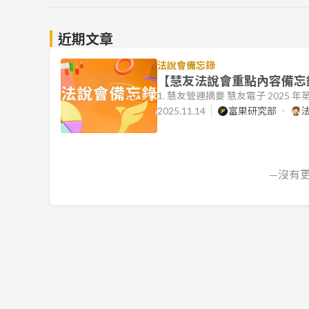
近期文章
法說會備忘錄
【慧友法說會重點內容備忘錄】
1. 慧友營運摘要 慧友電子 2025
成長 11%，較去年同期成長 26
2025.11.14
富果研究部
-11%。值得注意的是，2025Q3 單季
季累計每股虧損仍為新台幣 0.69
—沒有