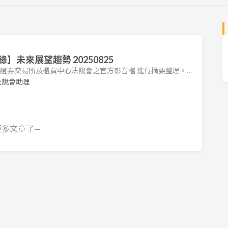
未來展望趨勢 20250825
台灣證券交易所及櫃買中心法說會之官方影音檔 進行摘要整理。本
司法說會之重點，包括營運狀況、財務表現及未來展望。 1.
法說會助理
25 年第二季營運穩健，營收達 55.3 億元。毛利率與營業利益率較
.38%。單季 EPS 為 0.61 元，年增 45.5%，但受
更多文章了—