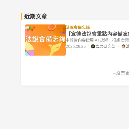
近期文章
法說會備忘錄
【宣德法說會重點內容備忘錄】
本報告內容使用 AI 技術，根據 
文件的目標是協助讀者快速理解各公
2025.08.25
富果研究部
營運摘要 宣德科技(櫃:5457) 20
去年同期成長，分別達到 17.31% 及 4
—沒有