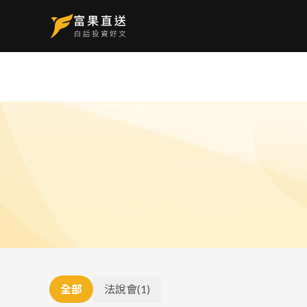
全部
法說會
(
1
)