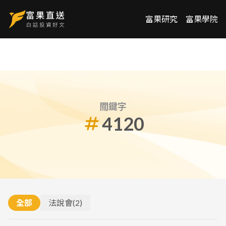
富果研究
富果學院
關鍵字
4120
全部
法說會
(
2
)