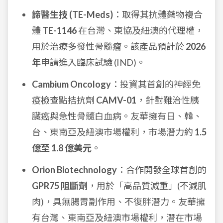
諦醫生技 (TE-Meds)
：取得其抗體藥物複合
體
TE-1146
在台灣、東協及紐澳的代理權，
用於治療多發性骨髓瘤。該產品預計於
2026
年
申請進入臨床試驗 (IND)。
Cambium Oncology
：投資其首創的神經免
疫檢查點拮抗劑
CAMV-01
，針對難治性胰
臟癌與急性骨髓白血病。友華擁有日、韓、
台、東南亞及紐澳市場權利，市場潛力約
1.5
億至 1.8 億美元
。
Orion Biotechnology
：合作開發全球首創的
GPR75 阻斷劑
，用於「高品質減重」(不減肌
肉)，具無腸胃副作用、不復胖潛力。友華擁
有台灣、東南亞及紐澳市場權利，潛在市場