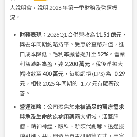
人說明會，說明 2026 年第一季財務及營運概
況。
財務表現
：2026Q1 合併營收為
11.51 億元
，
與去年同期約略持平。受惠於臺幣升值，進
口成本降低，毛利率顯著提升至
52%
。營業
利益轉虧為盈，達
2,200 萬元
。稅後淨損大
幅收斂至
400 萬元
，每股虧損 (EPS) 為
-0.29
元
，相較 2025 年同期的 -1.77 元有顯著改
善。
營運策略
：公司聚焦於
未被滿足的醫療需求
與
危及生命的疾病用藥
兩大領域，涵蓋腫
瘤、精神神經、眼科、新陳代謝等。透過授
權引進、共同開發及自主研發等方式，豐富