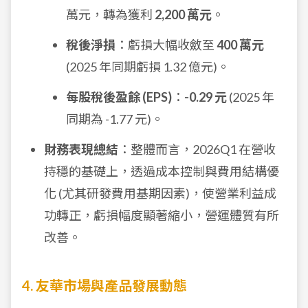
萬元，轉為獲利
2,200 萬元
。
稅後淨損
：虧損大幅收斂至
400 萬元
(2025 年同期虧損 1.32 億元)。
每股稅後盈餘 (EPS)
：
-0.29 元
(2025 年
同期為 -1.77 元)。
財務表現總結
：整體而言，2026Q1 在營收
持穩的基礎上，透過成本控制與費用結構優
化 (尤其研發費用基期因素)，使營業利益成
功轉正，虧損幅度顯著縮小，營運體質有所
改善。
4. 友華市場與產品發展動態