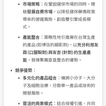
市場策略
：在鞏固健保市場的同時，積
極
發展自費市場
，以降低健保藥價政策
帶來的營運風險，創造雙引擎成長模
式。
產能整合
：策略性地引進需在台灣生產
的產品 (如博信的顯影劑)，以
充分利用友
霖 (口服製劑) 與友杏 (針劑) 的生產產
能
，發揮集團垂直整合的優勢。
競爭優勢
：
多元化的產品組合
：橫跨小分子、大分
子及細胞治療，分散單一產品或技術的
開發風險。
靈活的商業模式
：結合授權引進、共同