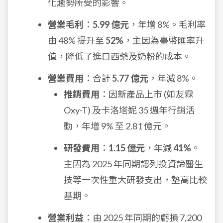
化趨勢所受的影響。
營業毛利
：
5.99 億元
，年增 8%。毛利率
由 48% 提升至
52%
，主因為臺幣匯率升
值，降低了進口西藥及奶粉的成本。
營業費用
：合計
5.77 億元
，年減 8%。
推銷費用
：因新產品上市 (如友霖
Oxy-T) 及卡洛塔妮 35 週年行銷活
動，年增 9% 至 2.81 億元。
研發費用
：
1.15 億元
，年減
41%
。
主因為 2025 年同期認列投資諦醫生
技等一次性重大研發支出，墊高比較
基期。
營業利益
：由 2025 年同期的虧損 7,200