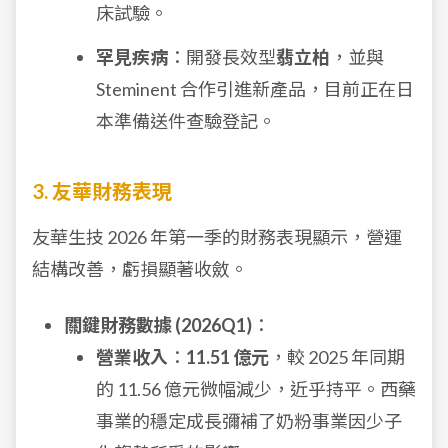
床試驗。
罕見疾病
：開發長效型
翡立柏
，並與
Steminent 合作引進新產品，目前正在日
本準備送件查驗登記。
3. 友華財務表現
友華生技 2026 年第一季的財務表現顯示，營運
結構改善，虧損顯著收斂。
關鍵財務數據 (2026Q1)
：
營業收入
：
11.51 億元
，較 2025 年同期
的 11.56 億元微幅減少，近乎持平。西藥
事業的穩定成長彌補了奶粉事業因少子