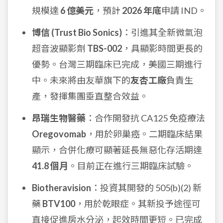
規模達
6 億美元
，預計
2026 年底
申請 IND。
博信 (Trust Bio Sonics)
：引進其全新微氣泡
超音波顯影劑
TBS-002
，具顯影時間更長的
優勢。台灣三期臨床已完成，美國三期進行
中。未來將由友華旗下的
友杏工廠
負責生
產，發揮集團垂直整合效益。
昂瑞生物醫藥
：合作開發抗 CA125 免疫療法
Oregovomab
，用於卵巢癌。二期臨床結果
顯示，合併化療可顯著延長無惡化存活期達
41.8 個月
。目前正在進行三期臨床試驗。
Biotheravision
：投資其開發的 505(b)(2) 新
藥
BTV100
，用於乾眼症。其新投予途徑可
直接促進房水分泌，起效時間更短。已完成