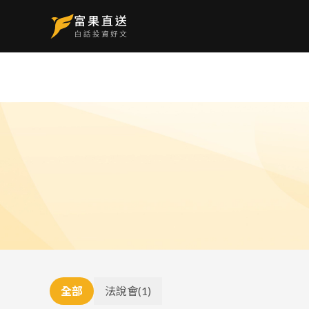
全部
法說會
(
1
)