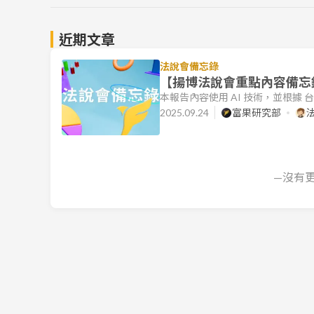
近期文章
法說會備忘錄
【揚博法說會重點內容備忘錄】
本報告內容使用 AI 技術，並根據
目標是協助讀者快速理解各公司法說
2025.09.24
富果研究部
運摘要 揚博科技（市：2493） 
明，臺幣對美金每變動 1%，約影響稅
製設備與代理業務—在
—沒有