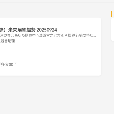
未來展望趨勢 20250924
 台灣證券交易所及櫃買中心法說會之官方影音檔 進行摘要整理。
會之重點，包括營運狀況、財務表現及未來展望。 1. 揚博營
法說會助理
2025 年上半年營運受匯率波動影響，獲利表現不如預期。公司說
前獲利 850 至 870 萬元。儘管如此，公司兩大核心業務—自
更多文章了—