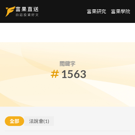
富果研究
富果學院
關鍵字
1563
全部
法說會
(
1
)