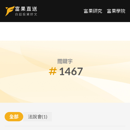
富果研究
富果學院
關鍵字
1467
全部
法說會
(
1
)