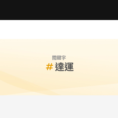
關鍵字
達運