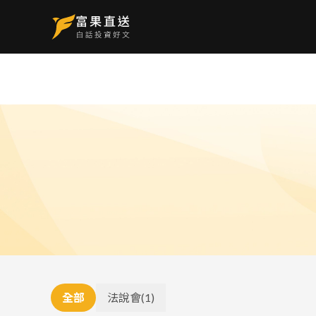
全部
法說會
(
1
)