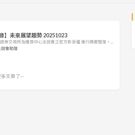
未來展望趨勢 20251023
台灣證券交易所及櫃買中心法說會之官方影音檔 進行摘要整理。本
司法說會之重點，包括營運狀況、財務表現及未來展望。 1.
法說會助理
0） 2025 上半年面臨關稅與匯率等外部挑戰，營運表現仍逐步
服務為主，同時積極推動系統整合與多元佈局（醫療、美妝）
更多文章了—