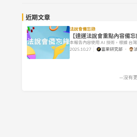
近期文章
法說會備忘錄
【達運法說會重點內容備忘錄】
本報告內容使用 AI 技術，根據 
文件的目標是協助讀者快速理解各公
2025.10.27
富果研究部
達運營運摘要 達運精密（市：612
改善。公司核心業務以顯示器製造
等新事業轉型。 財務概況：2025
—沒有