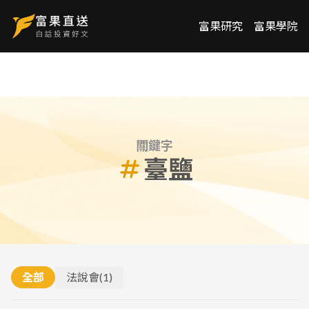
富果研究
富果學院
關鍵字
臺鹽
全部
法說會
(
1
)