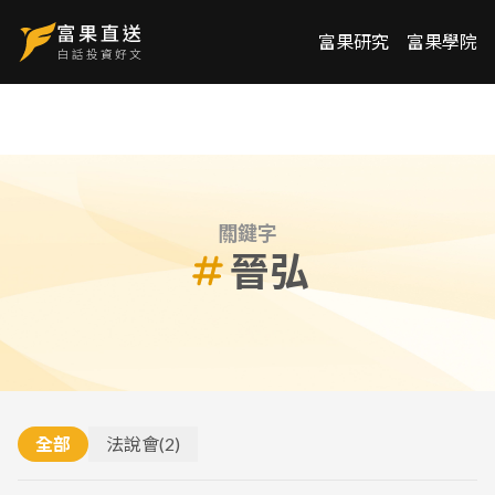
富果研究
富果學院
關鍵字
晉弘
全部
法說會
(
2
)