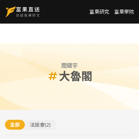
富果研究
富果學院
關鍵字
大魯閣
全部
法說會
(
2
)