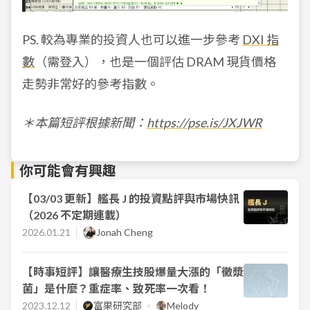
PS. 較為專業的投資人也可以進一步參考
DXI 指
數
（需登入），也是一個評估 DRAM 現貨價格
走勢非常好的參考指數。
＊
本篇短評根據新聞：
https://pse.is/JXJWR
你可能會有興趣
【03/03 更新】艦長 J 的投資點評與市場快訊
（2026 不定期連載）
2026.01.21
Jonah Cheng
【時事短評】讓醫療生技股爆量大漲的「黴漿
菌」是什麼？重症率、致死率一次看！
2023.12.12
富果研究部
Melody