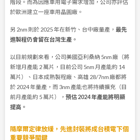
階段。而為因應車用電子需求增加，公司亦評估
於歐洲建立一座車用晶圓廠。
另 2nm 則於 2025 年在新竹、台中廠量產，
最先
進製程仍會留在台灣生產。
以目前規劃來看，公司美國亞利桑納 5nm 廠（將
新增月產能 2 萬片，目前公司 5nm 月產能約 14
萬片）、日本成熟製程廠、高雄 28/7nm 廠都將
於 2024 年量產，而 3nm 產能也將持續擴充（目
前月產能約 5 萬片），
預估 2024 年產能將明顯
提高。
隨摩爾定律放緩，先進封裝將成台積電下個
重要競爭關鍵