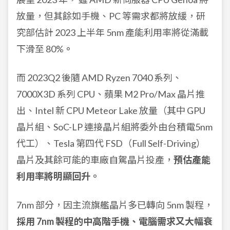
放量，但其餘如手機、PC 等需求都將放緩，研
究部估計 2023 上半年 5nm 產能利用率將從滿載
下滑至 80%
。
而 2023Q2 後隨 AMD Ryzen 7040 系列、
7000X3D 系列 CPU、蘋果 M2 Pro/Max 晶片推
出、Intel 新 CPU Meteor Lake 放量（其中 GPU
晶片組、SoC-LP 連接晶片組將委外由台積電5nm
代工）、Tesla 第四代 FSD（Full Self-Driving）
晶片及其餘可能的車廠自駕晶片投產，
預估產能
利用率將明顯回升。
7nm 部分，因主流旗艦晶片多已轉向 5nm 製程，
採用 7nm 製程的中高階手機、電腦需求又大幅衰