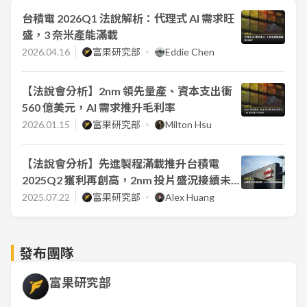
台積電 2026Q1 法說解析：代理式 AI 需求旺
盛，3 奈米產能滿載
2026.04.16
富果研究部
Eddie Chen
【法說會分析】2nm 領先量產、資本支出衝
560 億美元，AI 需求推升毛利率
2026.01.15
富果研究部
Milton Hsu
【法說會分析】先進製程滿載推升台積電
2025Q2 獲利再創高，2nm 投片盛況接續未
來成長動能
2025.07.22
富果研究部
Alex Huang
發布團隊
富果研究部