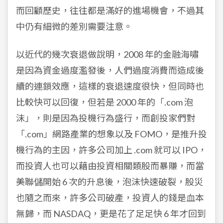
而回顧歷史，往往都是滿好的進場機會，不過其
中仍有細微的差別需要注意。
以近代的幾次衰退做說明，2008 年的金融海嘯
是因為資金過度濫發後，人們過度消費而造成後
續的連鎖效應，這樣的衰退速度很快，但同時也
比較快可以回復，但若是 2000 年的「.com 泡
沫」，則是因為投機行為盛行，而創投家們對
「.com」網路產業的想象以及 FOMO，是推升投
機行為的主因，許多公司加上 .com 就可以 IPO，
而投資人也可以藉由投資相關類股而暴賺，而當
美聯儲開始 6 次的升息後，泡沫快速破裂，股災
也隨之而來，許多公司破產，投資人的錢是血本
無歸，而 NASDAQ，更是花了足足快 6 年才回到