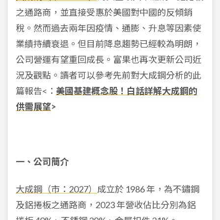
之通路商，並直接受惠於美國對中國的反傾銷
稅。然而過去兩年因疫情、通膨、升息等因素使
業績持續衰退。但目前降息趨勢已經較為明朗，
公司營運有望重回成長。富果也再次更新公司近
況及觀點。讀者可以參考先前對大成鋼分析的此
篇報告<
：
美國基建概念股！白話詳解大成鋼的
供需展望
>
一、公司簡介
大成鋼（市：2027）
成立於 1986 年，為不鏽鋼
及鋁捲板之通路商，2023 年營收佔比分別為鋁