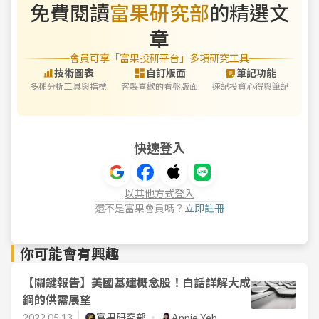
免費閱讀
富果研究部
的精選文
章
會員可享「富果投研平台」多項研究工具
技術圖表
自訂版面
筆記功能
多種分析工具與指標
客製喜歡的看盤版面
速記投資心得與筆記
快速登入
以其他方式登入
還不是富果會員嗎？
立即註冊
你可能會有興趣
【關鍵報告】美國基建概念股！白話詳解大成
鋼的供需展望
2022.05.13
富果研究部
Annie Yeh