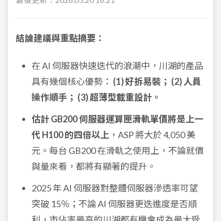
結論建議與重點摘要：
在 AI 伺服器快速迭代的浪潮中，川湖的產品
具有幾個核心優勢：
(1) 好拆易裝； (2) 人員
操作順手； (3) 超薄型載重設計。
估計 GB200 伺服器運算匣滑軌單價將是上一
代 H100 的四倍以上
，ASP 將大於 4,050 美
元。每台 GB200 在滑軌之使用上，不論就價
與量來看，都將有顯著的提升。
2025 年 AI 伺服器對整體伺服器滲透率可望
突破 15％；不論 AI 伺服器更迭進度是否順
利，市佔率最高的川湖都有機會成為最大受