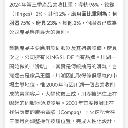
2024 年第三季產品營收比重：導軌 96%、鉸鏈
（Hinges）2%、其他 2%。
應用面比重則為：伺
服器 75%、廚具 23%、其他 2%
，伺服器已成為
公司產品應用最大的類別。
導軌產品主要應用於伺服器及其週邊設備，廚具
次之，公司擁有 KING SLIDE 自有品牌。川湖一
開始做的「滑軌」，其實是傳統抽屜的滑軌，台
灣過去是家具王國，川湖因此取得傢俱導軌的市
場主導地位，惟 2000 年時因川湖一個占營收四
成的美國客戶，大幅砍價三成，川湖被迫往正在
崛起的伺服器領域發展。2001 年首度接觸正在
找供應商的康柏電腦（Compaq），火速配合在
三個月內調整操作按鈕位置，完成人性化設計，