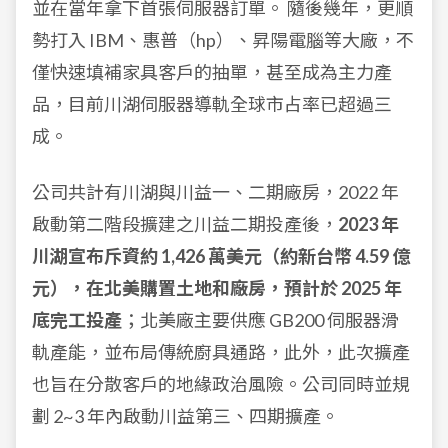
並在當年拿下首張伺服器訂單。 隨後幾年，更順
勢打入 IBM、惠普（hp）、昇陽電腦等大廠，不
僅快速填補家具客戶的抽單，甚至成為主力產
品，目前川湖伺服器導軌全球市占率已超過三
成。
公司共計有川湖與川益一、二期廠房，2022 年
啟動第二階段擴建之川益二期投產後，
2023 年
川湖宣布斥資約 1,426 萬美元（約新台幣 4.59 億
元），在北美購置土地和廠房，預計於 2025 年
底完工投產
；北美廠主要供應 GB200 伺服器滑
軌產能，並布局傳統廚具通路，此外，此次擴產
也旨在分散客戶的地緣政治風險。公司同時並規
劃 2~3 年內啟動川益第三、四期擴產。