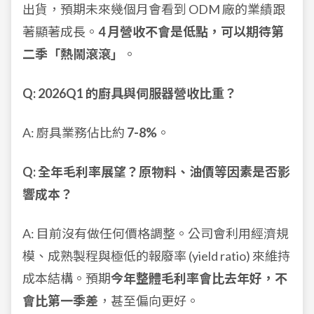
出貨，預期未來幾個月會看到 ODM 廠的業績跟
著顯著成長。
4 月營收不會是低點，可以期待第
二季「熱鬧滾滾」
。
Q: 2026Q1 的廚具與伺服器營收比重？
A: 廚具業務佔比約
7-8%
。
Q: 全年毛利率展望？原物料、油價等因素是否影
響成本？
A: 目前沒有做任何價格調整。公司會利用經濟規
模、成熟製程與極低的報廢率 (yield ratio) 來維持
成本結構。預期
今年整體毛利率會比去年好，不
會比第一季差
，甚至偏向更好。