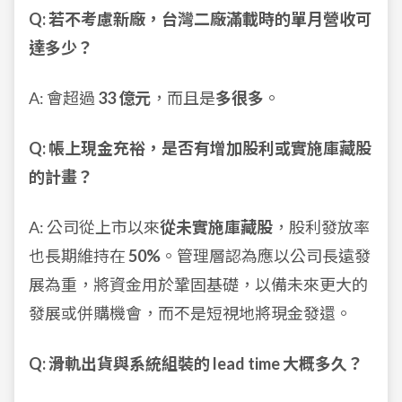
Q: 若不考慮新廠，台灣二廠滿載時的單月營收可
達多少？
A: 會超過
33 億元
，而且是
多很多
。
Q: 帳上現金充裕，是否有增加股利或實施庫藏股
的計畫？
A: 公司從上市以來
從未實施庫藏股
，股利發放率
也長期維持在
50%
。管理層認為應以公司長遠發
展為重，將資金用於鞏固基礎，以備未來更大的
發展或併購機會，而不是短視地將現金發還。
Q: 滑軌出貨與系統組裝的 lead time 大概多久？