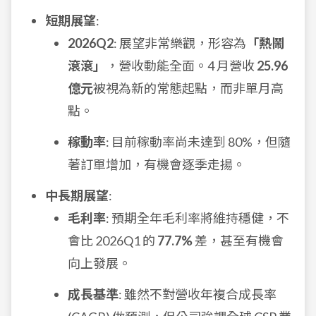
短期展望
:
2026Q2
: 展望非常樂觀，形容為
「熱鬧
滾滾」
，營收動能全面。4 月營收
25.96
億元
被視為新的常態起點，而非單月高
點。
稼動率
: 目前稼動率尚未達到 80%，但隨
著訂單增加，有機會逐季走揚。
中長期展望
:
毛利率
: 預期全年毛利率將維持穩健，不
會比 2026Q1 的
77.7%
差，甚至有機會
向上發展。
成長基準
: 雖然不對營收年複合成長率