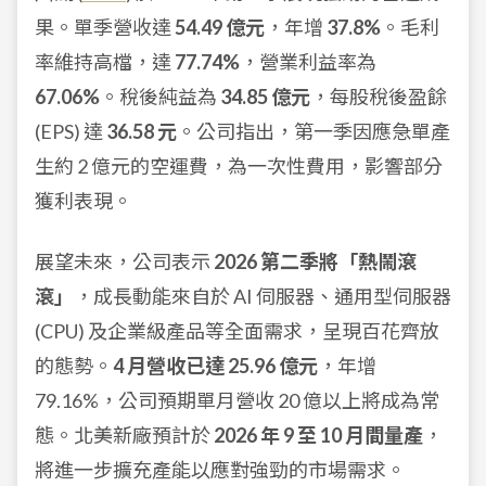
果。單季營收達
54.49 億元
，年增
37.8%
。毛利
率維持高檔，達
77.74%
，營業利益率為
67.06%
。稅後純益為
34.85 億元
，每股稅後盈餘
(EPS) 達
36.58 元
。公司指出，第一季因應急單產
生約 2 億元的空運費，為一次性費用，影響部分
獲利表現。
展望未來，公司表示
2026 第二季將「熱鬧滾
滾」
，成長動能來自於 AI 伺服器、通用型伺服器
(CPU) 及企業級產品等全面需求，呈現百花齊放
的態勢。
4 月營收已達 25.96 億元
，年增
79.16%，公司預期單月營收 20 億以上將成為常
態。北美新廠預計於
2026 年 9 至 10 月間量產
，
將進一步擴充產能以應對強勁的市場需求。