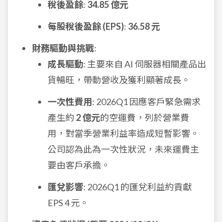
稅後盈餘
:
34.85 億元
每股稅後盈餘 (EPS)
:
36.58 元
財務驅動與挑戰
:
成長驅動
: 主要來自 AI 伺服器相關產品出
貨暢旺，帶動營收及獲利顯著成長。
一次性費用
: 2026Q1 因應客戶緊急需求
產生約
2 億元
的空運費，列於營業費
用，對當季營業利益率造成短暫影響。
公司認為此為一次性狀況，未來運費主
要由客戶承擔。
匯兌影響
: 2026Q1 的匯兌利益約貢獻
EPS 4 元。