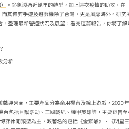
3）
。鈊象透過近幾年的轉型，加上這次疫情的助攻，在
高，而其博弈手遊及遊戲機除了台灣，更是風靡海外。研究
法說會，整理最新營運狀況及展望，看完這篇報告，你將了解
？
險分析
路遊戲運營商，主要產品分為商用機台及線上遊戲，2020 
商用機台包括巨獸浩劫、三國戰紀、機甲英雄等，主要銷售至
博弈休閒類型為主，較著名的包括《金猴爺》、《明星