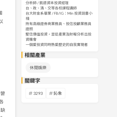
分析師 / 凱德資本投資經理
台、政、清、交等各校課程講師
團
台大財金系畢業 / FB/IG：Min 投資說書小
棧
以
持有高級證券商業務員、投信投顧業務員
證照
堅信價值投資，並從產業及財報分析出投
資機會
一個愛投資同時熱愛歷史的自我實現者
相關產業
休閒娛樂
關鍵字
年營
3293
鈊象
各
三缺