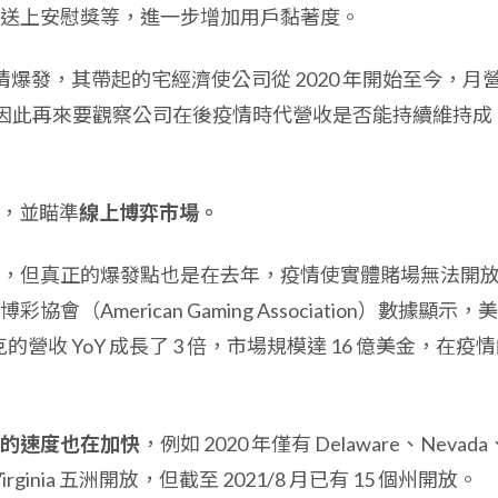
送上安慰獎等，進一步增加用戶黏著度。
疫情爆發，其帶起的宅經濟使公司從 2020 年開始至今，月
成長，因此再來要觀察公司在後疫情時代營收是否能持續維持成
場，並瞄準
線上博弈市場。
，但真正的爆發點也是在去年，疫情使實體賭場無法開
American Gaming Association）數據顯示，
的營收 YoY 成長了 3 倍，市場規模達 16 億美金，在疫
的速度也在加快
，例如 2020 年僅有 Delaware、Nevada
st Virginia 五洲開放，但截至 2021/8 月已有 15 個州開放。