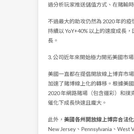
過分析玩家推送儲值方式、在賭輸時
不過最大的助攻仍然為 2020 年的
持續以 YoY+40% 以上的速度
長。
3. 公司近年來開始極力開拓美國市
美國一直都在提倡開放線上博弈市場
加速了賭博線上化的轉移。根據美國博彩協會（
2020 年網路賭場（包含運彩）和撲克
催化下成長快速且龐大。
此外，
美國各州開放線上博弈合法化
New Jersey、Pennsylvania、We