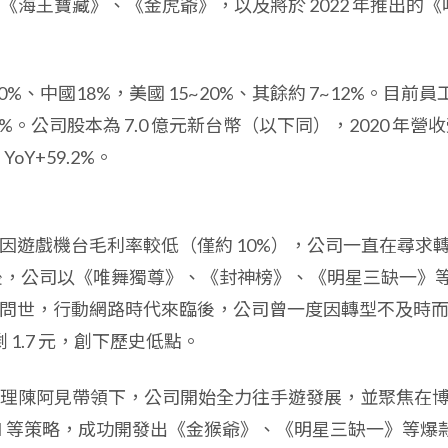
海王寶藏》、《金虎爺》，以及將於 2022 年推出的《
%、中國18%，美國 15~20%、其餘約 7~12%。目前員
0%。公司股本為 7.0 億元新台幣（以下同），2020 年營
oY+59.2%。
但因遊戲機台毛利率較低（僅約 10%），公司一直在尋求
代來臨後，公司以《唯舞獨尊》、《封神榜》、《明星三缺一》
hone 問世，行動網路時代來臨後，公司曾一度因轉型不及時
剩 1.7 元，創下歷史低點。
理陳阿見帶領下，公司開始全力往手遊發展，並聚焦在
I 等策略，成功開發出《金猴爺》、《明星三缺一》等爆