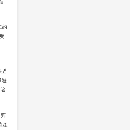
唯
工約
收受
轉型
等遊
而陷
博弈
款產