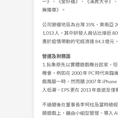
一》、《金好運》、《滿貫大亨》、《
舞獨尊》。
公司營運地區為台灣 35%、東南亞 20
1,013 人，其中研發人員佔比接近 8
惠於疫情帶動的宅經濟達 84.3 億元，Y
營運及財務面
1. 鈊象原先以實體遊戲機台起家，
機會，例如在 2000 年 PC 時
戲風靡一時，然而隨 2007 年 iP
入低潮，EPS 更在 2013 年衰退至僅
不過隨後在董事長李柯柱及當時總經
類遊戲上，藉由小組型管理、導入 A