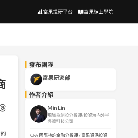
富果投研平台
富果線上學院
發布團隊
富果研究部
商
作者介紹
Min Lin
現職為創投分析師/投資海內外半
導體科技公司
戲的
CFA 國際特許金融分析師 / 富果資深投資