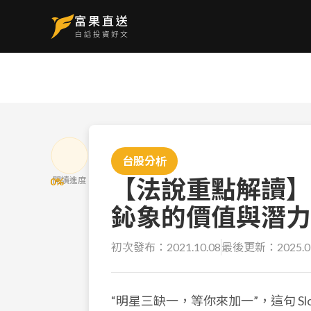
台股分析
【法說重點解讀】
閱讀進度
0
%
鈊象的價值與潛力
初次發布：
2021.10.08
最後更新：
2025.0
“明星三缺一，等你來加一”，這句 S