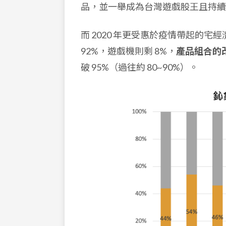
品，並一舉成為台灣遊戲股王且持續
而 2020 年更受惠於疫情帶起的宅
92%，遊戲機則剩 8%，
產品組合的
破 95%（過往約 80~90%）。