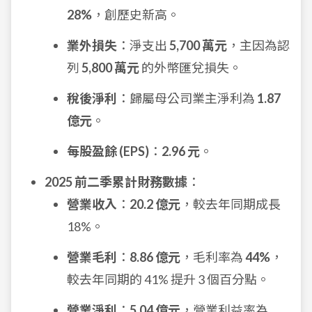
28%
，創歷史新高。
業外損失
：淨支出
5,700 萬元
，主因為認
列
5,800 萬元
的外幣匯兌損失。
稅後淨利
：歸屬母公司業主淨利為
1.87
億元
。
每股盈餘 (EPS)
：
2.96 元
。
2025 前二季累計財務數據
：
營業收入
：
20.2 億元
，較去年同期成長
18%。
營業毛利
：
8.86 億元
，毛利率為
44%
，
較去年同期的 41% 提升 3 個百分點。
營業淨利
：
5.04 億元
，營業利益率為