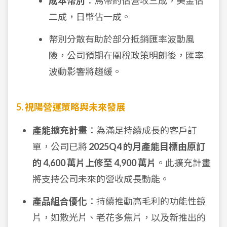
成本幣別
：馬幣約佔營收三成，美金佔
二成，日幣佔一成。
幣別分散有助於部分抵銷匯率波動風
險，公司預期在關稅政策明朗後，匯率
波動影響將趨緩。
5. 視陽營運策略與未來發展
產能擴充計畫
：為滿足持續成長的客戶訂
單，公司已將
2025Q4 的月產能目標由原訂
的 4,600 萬片上修至 4,900 萬片
。此擴充計畫
將支持公司未來的營收成長動能。
產品組合優化
：持續推動高毛利的功能性鏡
片，如散光片、老花多焦片，以及新推出的