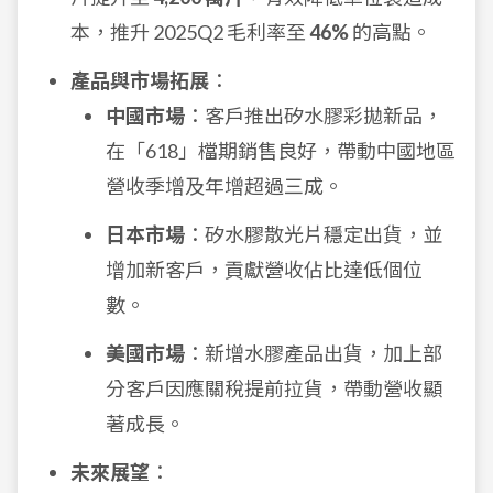
本，推升 2025Q2 毛利率至
46%
的高點。
產品與市場拓展
：
中國市場
：客戶推出矽水膠彩拋新品，
在「618」檔期銷售良好，帶動中國地區
營收季增及年增超過三成。
日本市場
：矽水膠散光片穩定出貨，並
增加新客戶，貢獻營收佔比達低個位
數。
美國市場
：新增水膠產品出貨，加上部
分客戶因應關稅提前拉貨，帶動營收顯
著成長。
未來展望
：