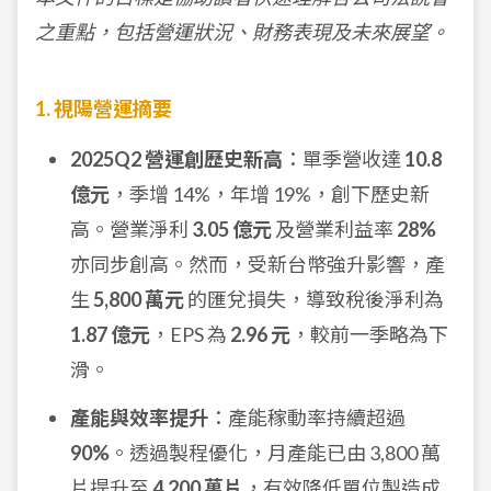
之重點，包括營運狀況、財務表現及未來展望。
1. 視陽營運摘要
2025Q2 營運創歷史新高
：單季營收達
10.8
億元
，季增 14%，年增 19%，創下歷史新
高。營業淨利
3.05 億元
及營業利益率
28%
亦同步創高。然而，受新台幣強升影響，產
生
5,800 萬元
的匯兌損失，導致稅後淨利為
1.87 億元
，EPS 為
2.96 元
，較前一季略為下
滑。
產能與效率提升
：產能稼動率持續超過
90%
。透過製程優化，月產能已由 3,800 萬
片提升至
4,200 萬片
，有效降低單位製造成