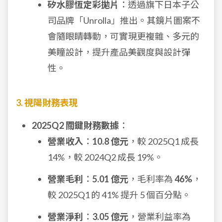
矽水膠恆定彩拋片
：透過旗下日本子公
司品牌「Unrolla」推出。其鏡片圖案不
會隨眼睛轉動，可實現更複雜、多元的
美瞳設計，提升產品美觀度與設計彈
性。
3. 視陽財務表現
2025Q2 關鍵財務數據
：
營業收入
：
10.8 億元
，較 2025Q1 成長
14%，較 2024Q2 成長 19%。
營業毛利
：
5.01 億元
，毛利率為
46%
，
較 2025Q1 的 41% 提升 5 個百分點。
營業淨利
：
3.05 億元
，營業利益率為