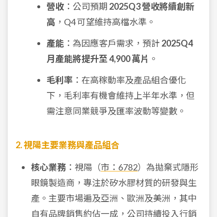
營收
：公司預期
2025Q3 營收將續創新
高
，Q4 可望維持高檔水準。
產能
：為因應客戶需求，預計
2025Q4
月產能將提升至 4,900 萬片
。
毛利率
：在高稼動率及產品組合優化
下，毛利率有機會維持上半年水準，但
需注意同業競爭及匯率波動等變數。
2. 視陽主要業務與產品組合
核心業務
：視陽（
市：6782
）為拋棄式隱形
眼鏡製造商，專注於矽水膠材質的研發與生
產。主要市場遍及亞洲、歐洲及美洲，其中
自有品牌銷售約佔一成，公司持續投入行銷