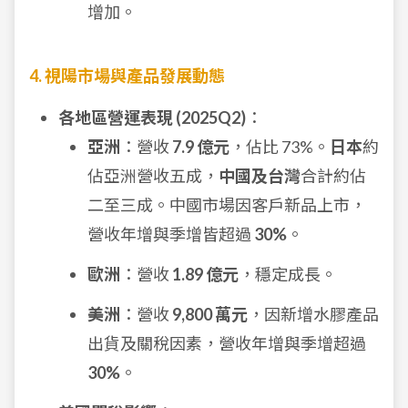
增加。
4. 視陽市場與產品發展動態
各地區營運表現 (2025Q2)
：
亞洲
：營收
7.9 億元
，佔比 73%。
日本
約
佔亞洲營收五成，
中國及台灣
合計約佔
二至三成。中國市場因客戶新品上市，
營收年增與季增皆超過
30%
。
歐洲
：營收
1.89 億元
，穩定成長。
美洲
：營收
9,800 萬元
，因新增水膠產品
出貨及關稅因素，營收年增與季增超過
30%
。