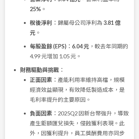
25%
。
稅後淨利
：歸屬母公司淨利為
3.81 億
元
。
每股盈餘 (EPS)
：
6.04 元
，較去年同期的
4.99 元增加 1.05 元。
財務驅動與挑戰
：
正面因素
：產能利用率維持高檔，規模
經濟效益顯現，有效降低製造成本，是
毛利率提升的主要原因。
負面因素
：2025Q2 因新台幣強升，導致
產生鉅額匯兌損失，侵蝕獲利表現。此
外，因獲利提升，員工獎酬費用亦同步