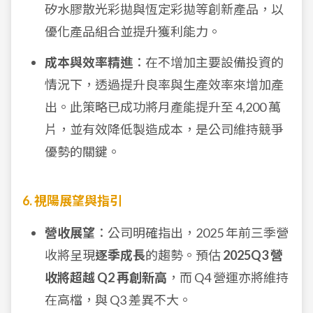
矽水膠散光彩拋與恆定彩拋等創新產品，以
優化產品組合並提升獲利能力。
成本與效率精進
：在不增加主要設備投資的
情況下，透過提升良率與生產效率來增加產
出。此策略已成功將月產能提升至 4,200 萬
片，並有效降低製造成本，是公司維持競爭
優勢的關鍵。
6. 視陽展望與指引
營收展望
：公司明確指出，2025 年前三季營
收將呈現
逐季成長
的趨勢。預估
2025Q3 營
收將超越 Q2 再創新高
，而 Q4 營運亦將維持
在高檔，與 Q3 差異不大。