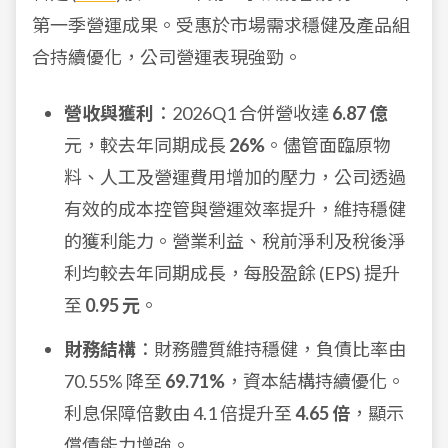
第一季營運成果。受惠於市場需求穩健及產品組
合持續優化，公司營運表現強勁。
營收與獲利
：2026Q1 合併營收達
6.87 億
元，較去年同期成長
26%
。儘管面臨原物
料、人工及營運費用增加的壓力，公司透過
有效的成本控管與營運效率提升，維持穩健
的獲利能力。營業利益、稅前淨利及稅後淨
利均較去年同期成長，每股盈餘 (EPS) 提升
至
0.95 元
。
財務結構
：財務體質維持穩健，負債比率由
70.55% 降至
69.71%
，資本結構持續優化。
利息保障倍數由 4.1 倍提升至
4.65 倍
，顯示
償債能力增強。