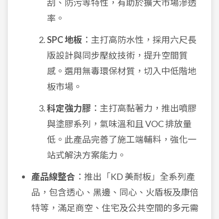
刮、防污等特性，有助於擴大市場滲透
率。
SPC 地板
：主打高防水性，採用六尺長
版設計與同步壓紋技術，提升空間質
感。選用無毒環保材質，切入中低階地
板市場。
科定強力膠
：主打高黏著力，推出噴膠
與塗膠系列，氣味溫和且 VOC 排放量
低。此產品完善了施工端輔料，強化一
站式解決方案能力。
產品線整合
：推出「KD 美耐板」全系列產
品，包含透心、黑邊、同心、火盾板及康倍
特等，滿足商空、住宅及公共空間的多元需