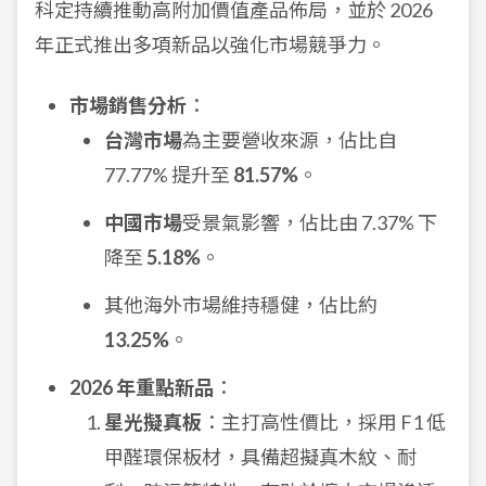
科定持續推動高附加價值產品佈局，並於 2026
年正式推出多項新品以強化市場競爭力。
市場銷售分析
：
台灣市場
為主要營收來源，佔比自
77.77% 提升至
81.57%
。
中國市場
受景氣影響，佔比由 7.37% 下
降至
5.18%
。
其他海外市場維持穩健，佔比約
13.25%
。
2026 年重點新品
：
星光擬真板
：主打高性價比，採用 F1 低
甲醛環保板材，具備超擬真木紋、耐