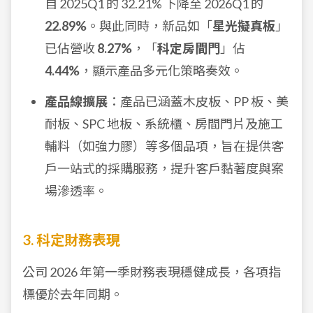
自 2025Q1 的 32.21% 下降至 2026Q1 的
22.89%
。與此同時，新品如「
星光擬真板
」
已佔營收
8.27%
，「
科定房間門
」佔
4.44%
，顯示產品多元化策略奏效。
產品線擴展
：產品已涵蓋木皮板、PP 板、美
耐板、SPC 地板、系統櫃、房間門片及施工
輔料（如強力膠）等多個品項，旨在提供客
戶一站式的採購服務，提升客戶黏著度與案
場滲透率。
3. 科定財務表現
公司 2026 年第一季財務表現穩健成長，各項指
標優於去年同期。