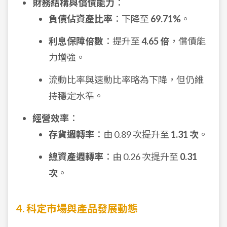
財務結構與償債能力
：
負債佔資產比率
：下降至
69.71%
。
利息保障倍數
：提升至
4.65 倍
，償債能
力增強。
流動比率與速動比率略為下降，但仍維
持穩定水準。
經營效率
：
存貨週轉率
：由 0.89 次提升至
1.31 次
。
總資產週轉率
：由 0.26 次提升至
0.31
次
。
4. 科定市場與產品發展動態