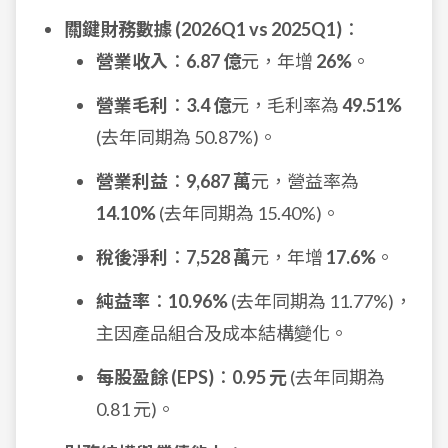
關鍵財務數據 (2026Q1 vs 2025Q1)
：
營業收入
：
6.87 億
元，年增
26%
。
營業毛利
：
3.4 億
元，毛利率為
49.51%
(去年同期為 50.87%)。
營業利益
：
9,687 萬
元，營益率為
14.10%
(去年同期為 15.40%)。
稅後淨利
：
7,528 萬
元，年增
17.6%
。
純益率
：
10.96%
(去年同期為 11.77%)，
主因產品組合及成本結構變化。
每股盈餘 (EPS)
：
0.95 元
(去年同期為
0.81 元)。