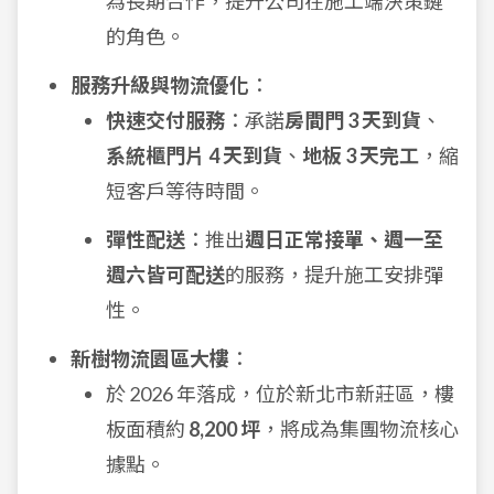
為長期合作，提升公司在施工端決策鏈
的角色。
服務升級與物流優化
：
快速交付服務
：承諾
房間門 3 天到貨
、
系統櫃門片 4 天到貨
、
地板 3 天完工
，縮
短客戶等待時間。
彈性配送
：推出
週日正常接單、週一至
週六皆可配送
的服務，提升施工安排彈
性。
新樹物流園區大樓
：
於 2026 年落成，位於新北市新莊區，樓
板面積約
8,200 坪
，將成為集團物流核心
據點。