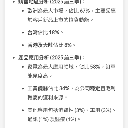
銷售地區分析 (2025 前三季)
：
歐洲
為最大市場，佔比
67%
，主要受惠
於客戶新品上市的拉貨動能。
台灣
佔比
18%
。
香港及大陸
佔比
8%
。
產品應用分析 (2025 前三季)
：
家電
為最大應用領域，佔比
58%
，訂單
能見度高。
工業儀器
佔比
34%
，為公司
穩定且毛利
較高
的獲利來源。
其他應用包括消費性 (3%)、車用 (3%)、
通訊 (1%) 及醫療 (1%)。