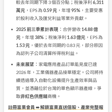
較去年同期下降 3 個百分點；稅後淨利
6,311
萬元
，EPS 為
0.59 元
，年增
95%
，主要受惠
於股利收入及匯兌利益等業外貢獻。
2025 前三季累計表現
：合併營收
14.88 億
元
，年增
38%
；稅後淨利
1.63 億元
，EPS 為
1.53 元
，優於去年同期的 0.83 元，部分原因
為認列子公司清算所得稅利益。
未來展望
：家電應用產品訂單能見度已達
2026 年，工業儀器產品接單穩定。公司將持
續透過導入自動化設備提升生產效率與品
質，並憑藉位於台灣的單色顯示器產線，爭
取
非紅色供應鏈
商機。
註冊富果會員 ➠ 解鎖富果直送個股、產業完整報