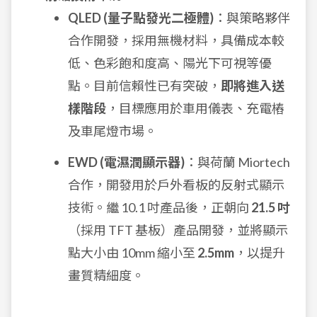
QLED (量子點發光二極體)
：與策略夥伴
合作開發，採用無機材料，具備成本較
低、色彩飽和度高、陽光下可視等優
點。目前信賴性已有突破，
即將進入送
樣階段
，目標應用於車用儀表、充電樁
及車尾燈市場。
EWD (電濕潤顯示器)
：與荷蘭 Miortech
合作，開發用於戶外看板的反射式顯示
技術。繼 10.1 吋產品後，正朝向
21.5 吋
（採用 TFT 基板）產品開發，並將顯示
點大小由 10mm 縮小至
2.5mm
，以提升
畫質精細度。