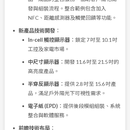
發與組裝流程。整合範例包含加入
NFC、距離感測器及觸覺回饋等功能。
新產品技術開發
：
In-cell 觸控顯示器
：鎖定 7 吋至 10.1 吋
工控及家電市場。
中尺寸顯示器
：開發 11.6 吋至 21.5 吋的
高亮度產品。
半穿反顯示器
：提供 2.8 吋至 15.6 吋產
品，滿足戶外陽光下可視性需求。
電子紙 (EPD)
：提供後段模組組裝、系統
整合與軟體服務。
前瞻技術布局
：