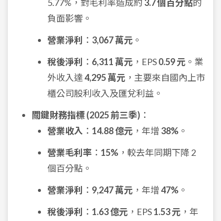
5.77%，對毛利率造成約
3.7 個百分點
的
負面影響。
營業淨利
：
3,067 萬元
。
稅後淨利
：
6,311 萬元
，EPS
0.59 元
。業
外收入達
4,295 萬元
，主要來自國內上市
櫃公司股利收入及匯兌利益。
關鍵財務指標 (2025 前三季)
：
營業收入
：
14.88 億元
，年增
38%
。
營業毛利率
：
15%
，較去年同期下降 2
個百分點。
營業淨利
：
9,247 萬元
，年增
47%
。
稅後淨利
：
1.63 億元
，EPS
1.53 元
，年