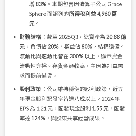
增
83%
。本期包含因清算子公司 Grace
Sphere 而認列的
所得稅利益 4,960 萬
元
。
財務結構
：截至 2025Q3，總資產為
20.88 億
元
，負債佔
20%
，權益佔
80%
，結構穩健。
流動比與速動比皆在
300%
以上，顯示資金
流動性充裕。存貨金額較高，主因為訂單需
求而提前備貨。
股利政策
：公司維持穩健的股利政策，近五
年現金股利配發率皆達八成以上。2024 年
EPS 為 1.21 元，配發現金股利
1.55 元
，配發
率達
124%
，與股東共享經營成果。