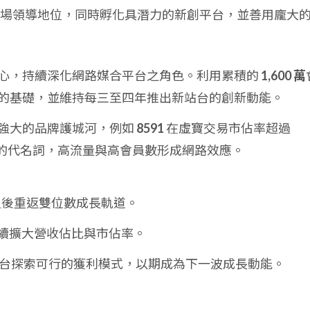
場領導地位，同時孵化具潛力的新創平台，並善用龐大
心，持續深化網路媒合平台之角色。利用累積的
1,600 萬
的基礎，並維持每三至四年推出新站台的創新動能。
強大的品牌護城河，例如
8591
在虛寶交易市佔率超過
的代名詞，高流量與高會員數形成網路效應。
後重返雙位數成長軌道。
續擴大營收佔比與市佔率。
台探索可行的獲利模式，以期成為下一波成長動能。