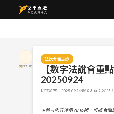
法說會備忘錄
【數字法說會重點
閱讀進度
0
%
20250924
初次發布：
2025.09.24
最後更新：
2025.1
本報告內容使用
AI 技術
，根據
台灣