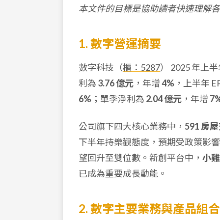
本文件的目標是協助讀者快速理解各
1. 數字營運摘要
數字科技（
櫃：5287
） 2025 
利為
3.76 億元
，年增
4%
，上半年 EP
6%
；單季淨利為
2.04 億元
，年增
7
公司旗下四大核心業務中，
591 房
下半年持樂觀態度，預期受政策影
望回升至雙位數。新創平台中，
小雞
已成為重要成長動能。
2. 數字主要業務與產品組合