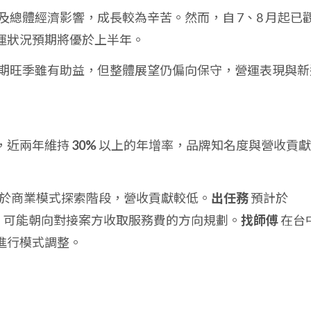
及總體經濟影響，成長較為辛苦。然而，自 7、8 月起已
運狀況預期將優於上半年。
期旺季雖有助益，但整體展望仍偏向保守，營運表現與新
，近兩年維持
30%
以上的年增率，品牌知名度與營收貢獻
於商業模式探索階段，營收貢獻較低。
出任務
預計於
模式，可能朝向對接案方收取服務費的方向規劃。
找師傅
在台
進行模式調整。