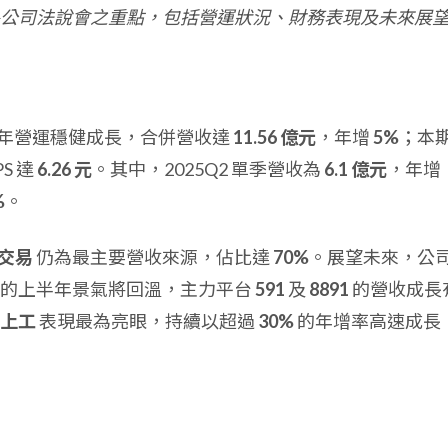
公司法說會之重點，包括營運狀況、財務表現及未來展
年上半年營運穩健成長，合併營收達
11.56 億元
，年增
5%
；本
S 達
6.26 元
。其中，2025Q2 單季營收為
6.1 億元
，年增
%
。
屋交易
仍為最主要營收來源，佔比達
70%
。展望未來，公
響的上半年景氣將回溫，主力平台
591
及
8891
的營收成長
上工
表現最為亮眼，持續以超過
30%
的年增率高速成長