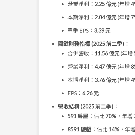
營業淨利：
2.25 億元
(年增
4
本期淨利：
2.04 億元
(年增
7
單季 EPS：
3.39 元
關鍵財務指標 (2025 前二季)
：
合併營收：
11.56 億元
(年增
營業淨利：
4.47 億元
(年增
8
本期淨利：
3.76 億元
(年增
4
EPS：
6.26 元
營收結構 (2025 前二季)
：
591 房屋
：佔比
70%
，年增
8591 遊戲
：佔比
14%
，年