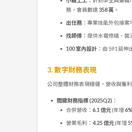
小雞上工
：針對學生與兼職
務，會員數達
358 萬
。
出任務
：專業技能外包接案
找師傅
：提供水電修繕、裝
100 室內設計
：由 591 
3. 數字財務表現
公司整體財務表現穩健，營收與獲利
關鍵財務指標 (2025Q2)
：
合併營收：
6.1 億元
(年增
6
營業毛利：
4.25 億元
(年增
5