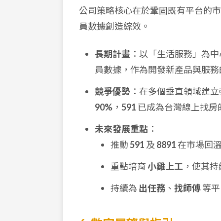
公司策略核心在於鞏固既有平台的市
員數據創造綜效。
長期計畫
：以「生活服務」為中
員數據，作為開發新產品與服務
競爭優勢
：在多個垂直領域建立
90%
，
591
已成為台灣線上找房
未來發展重點
：
推動
591
及
8891
在市場回溫
重點培育
小雞上工
，使其持
持續為
出任務
、
找師傅
等平