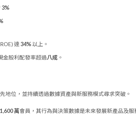
增
3%
%
OE) 達
34%
以上。
現金股利配發率超過
八成
。
先地位，並持續透過數據資產與新服務模式尋求突破。
1,600 萬
會員，其行為與決策數據是未來發展新產品及服