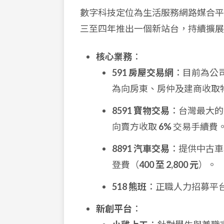
數字科技定位為生活服務網路媒合
三至四年推出一個新站台，持續擴展
核心業務
：
591 房屋交易網
：目前為公司
為向房東、房仲及建商收取
8591 寶物交易
：台灣最大的
向賣方收取
6%
交易手續費
8891 汽車交易
：提供中古車
登費（
400 至 2,800 元
）。
518 熊班
：正職人力招募平
新創平台
：