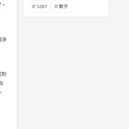
望。
5287
數字
期淨
司對
有
，