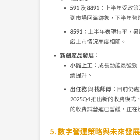
591
及
8891
：上半年受政策
到市場回溫跡象，下半年營
8591
：上半年表現持平，暑
戲上市情況高度相關。
新創產品發展
：
小雞上工
：成長動能最強勁
續提升。
出任務
與
找師傅
：目前仍處
2025Q4 推出新的收費
的收費試營運已暫緩，正在
5. 數字營運策略與未來發展