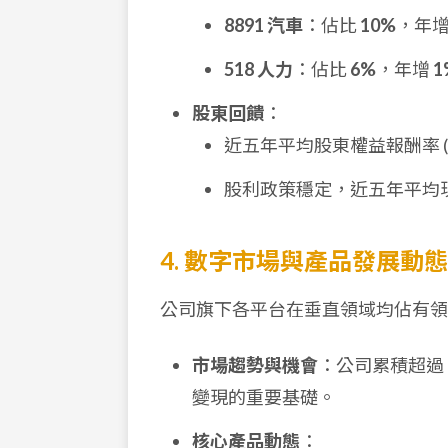
8891 汽車
：佔比
10%
，年
518 人力
：佔比
6%
，年增
1
股東回饋
：
近五年平均股東權益報酬率 (R
股利政策穩定，近五年平均
4. 數字市場與產品發展動態
公司旗下各平台在垂直領域均佔有領
市場趨勢與機會
：公司累積超過
變現的重要基礎。
核心產品動態
：