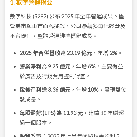
1. 數字營運摘要
數字科技 (
5287
) 公布 2025 年全年營運成果。儘
管房市與車市面臨挑戰，公司憑藉多角化經營及
平台優化，整體營運維持穩健成長。
2025 年合併營收
達
23.19 億元
，年增
2%
。
營業淨利
為
9.25 億元
，年增
6%
，主要得益
於廣告及行銷費用控制得宜。
稅後淨利
達
8.36 億元
，年增
10%
，實現雙位
數成長。
每股盈餘 (EPS)
為
13.93 元
，連續 18 年賺超
過一個股本。
股利政策
：2025 年上半年配發現金股利 5