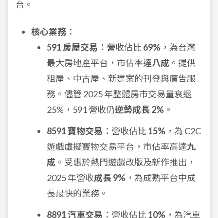
台。
核心業務
：
591 房屋交易
：營收佔比
69%
，為台灣
最大房地產平台，市佔率達
八成
。提供
租屋、中古屋、新建案的刊登與廣告服
務。儘管 2025 年整體房市交易量衰退
25%，591 營收仍
逆勢成長 2%
。
8591 寶物交易
：營收佔比
15%
，為 C2C
遊戲虛擬寶物交易平台，市佔率高達
九
成
。受惠於熱門遊戲改版及新作推出，
2025 年營收
成長 9%
，為成熟平台中成
長最快的業務。
8891 汽車交易
：營收佔比
10%
，為汽車