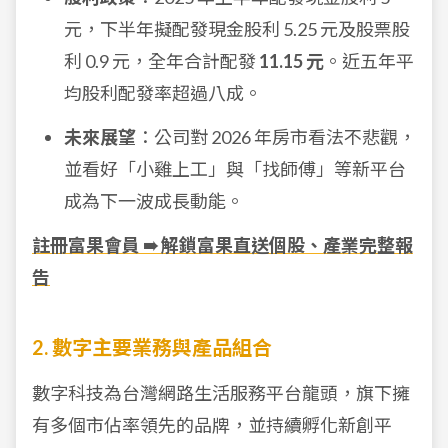
元，下半年擬配發現金股利 5.25 元及股票股
利 0.9 元，全年合計配發
11.15 元
。近五年平
均股利配發率超過八成。
未來展望
：公司對 2026 年房市看法不悲觀，
並看好「小雞上工」與「找師傅」等新平台
成為下一波成長動能。
註冊富果會員 ➠ 解鎖富果直送個股、產業完整報
告
2. 數字主要業務與產品組合
數字科技為台灣網路生活服務平台龍頭，旗下擁
有多個市佔率領先的品牌，並持續孵化新創平