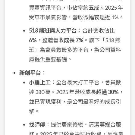
買賣資訊平台，市佔率約
五成
。2025 年
受車市景氣影響，營收微幅衰退近 1%。
518 熊班與人力平台
：合計營收佔比
6%
，整體營收
成長 7%
。旗下「518 熊
班」為會員數最多的平台，為公司資料
庫提供重要基礎。
新創平台
：
小雞上工
：全台最大打工平台，會員數
達 380 萬。2025 年營收成長
超過 30%
，
並已實現獲利，是公司最看好的成長引
擎。
找師傅
：提供居家修繕、清潔等媒合服
務。2025 年已於台中試行收費，反應良