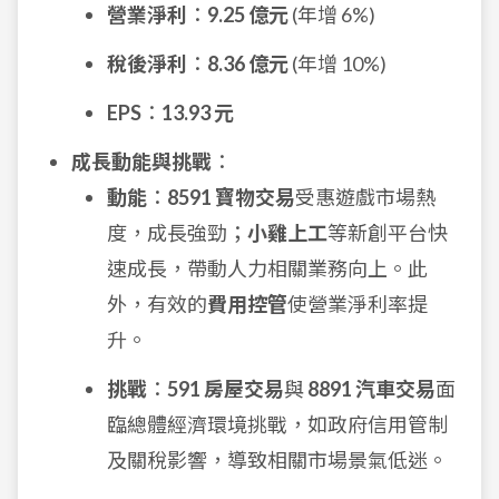
營業淨利
：
9.25 億元
(年增 6%)
稅後淨利
：
8.36 億元
(年增 10%)
EPS
：
13.93 元
成長動能與挑戰
：
動能
：
8591 寶物交易
受惠遊戲市場熱
度，成長強勁；
小雞上工
等新創平台快
速成長，帶動人力相關業務向上。此
外，有效的
費用控管
使營業淨利率提
升。
挑戰
：
591 房屋交易
與
8891 汽車交易
面
臨總體經濟環境挑戰，如政府信用管制
及關稅影響，導致相關市場景氣低迷。