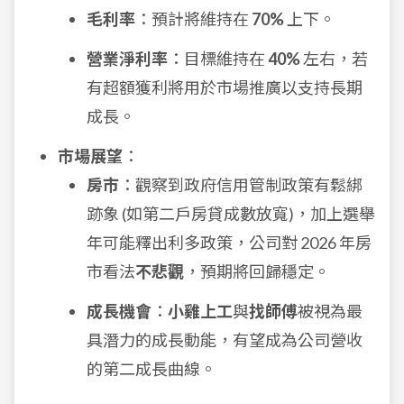
毛利率
：預計將維持在
70%
上下。
營業淨利率
：目標維持在
40%
左右，若
有超額獲利將用於市場推廣以支持長期
成長。
市場展望
：
房市
：觀察到政府信用管制政策有鬆綁
跡象 (如第二戶房貸成數放寬)，加上選舉
年可能釋出利多政策，公司對 2026 年房
市看法
不悲觀
，預期將回歸穩定。
成長機會
：
小雞上工
與
找師傅
被視為最
具潛力的成長動能，有望成為公司營收
的第二成長曲線。